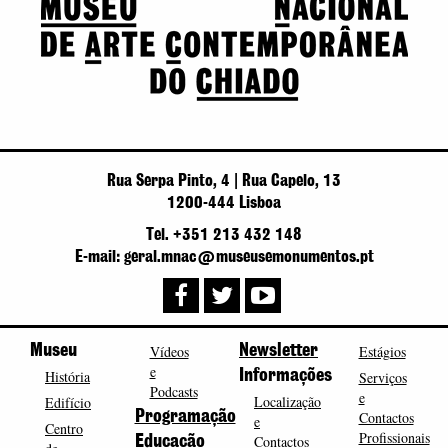
Rua Serpa Pinto, 4 | Rua Capelo, 13
1200-444 Lisboa
Tel. +351 213 432 148
E-mail: geral.mnac@museusemonumentos.pt
Museu
Vídeos
Newsletter
Estágios
e
História
Informações
Serviços
Podcasts
e
Localização
Edifício
Programação
Contactos
e
Centro
Profissionais
Contactos
Educação