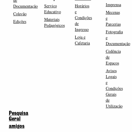
de
Imprensa
Serviço
Horários
Documentação
Educativo
e
Mecenas
Coleção
Condições
e
Materiais
Edições
de
Parcerias
Pedagógicos
Ingresso
Fotografia
Loja e
e
Cafetaria
Documentação
Cedência
de
Espaços
Avisos
Legais
e
Condições
Gerais
de
Utilização
Pesquisa
Geral
amigos