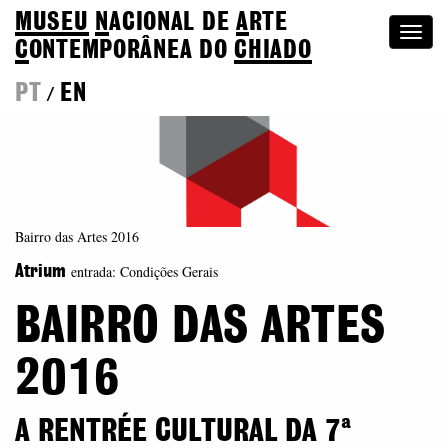
MUSEU
N
ACIONAL
DE
A
RTE
Togg
C
ONTEMPORÂNEA DO
CHIADO
navi
PT
EN
/
Bairro das Artes 2016
entrada: Condições Gerais
Atrium
BAIRRO DAS ARTES
2016
A RENTRÉE CULTURAL DA 7ª