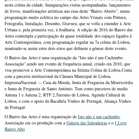
nesta colina da cidade. Inaugurações,visitas acompanhadas, lançamentos
de livros, manifestações artísticas nas ruas deste “Bairro Aberto”, numa
programação muito eclética no campo das Artes Visuais com Pintura,
Fotografia, Instalação, Desenho, Gravura, que se volta a estender à Arte
Urbana e, pela primeira vez, à Joalharia. A edição de 2016 do Bairro das
Artes contempla a participação da quase totalidade dos espaços ligados à
Arte Contemporânea, com programação regular na 7a colina de Lisboa,
mantendo-se assim estes dois eixos que definem a génese deste evento.
O Bairro das Artes é uma organização da “Isto não é um Cachimbo.
Associação”,sendo um evento de frequência anual, criado em 2010, que
visa promover a Arte Contemporânea na Sétima Colina de Lisboa.Conta
com a parceria institucional da Câmara Municipal de Lisboa,
ImprensaNacional — Casa da Moeda, Junta de Freguesia da Misericórdia
e Junta de Freguesia de Santo António. Tem como parceiros de media
Antena 1 e Antena 2, RTP 2,Turismo de Lisboa, Agenda Cultural de
Lisboa, e com o apoio da Bacalhôa Vinhos de Portugal, Aliança Vinhos
de Portugal.
O Bairro das Artes é uma organização de
Isto não é um cachimbo
.
Associação em co-produção com a
Galeria das Salgadeiras
e o
I Love
Bairro Alto