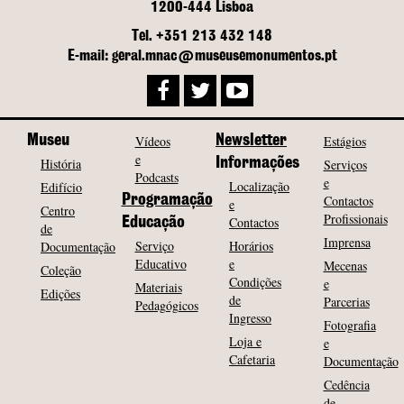
1200-444 Lisboa
Tel. +351 213 432 148
E-mail: geral.mnac@museusemonumentos.pt
Museu
Vídeos
Newsletter
Estágios
e
História
Informações
Serviços
Podcasts
e
Localização
Edifício
Programação
Contactos
e
Centro
Profissionais
Contactos
Educação
de
Imprensa
Serviço
Horários
Documentação
Educativo
e
Mecenas
Coleção
Condições
e
Materiais
Edições
de
Parcerias
Pedagógicos
Ingresso
Fotografia
Loja e
e
Cafetaria
Documentação
Cedência
de