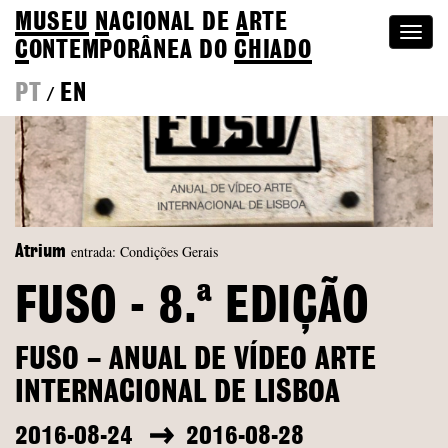
MUSEU
N
ACIONAL
DE
A
RTE
Togg
C
ONTEMPORÂNEA DO
CHIADO
navi
PT
EN
/
entrada: Condições Gerais
Atrium
FUSO - 8.ª EDIÇÃO
FUSO – ANUAL DE VÍDEO ARTE
INTERNACIONAL DE LISBOA
2016-08-24
2016-08-28