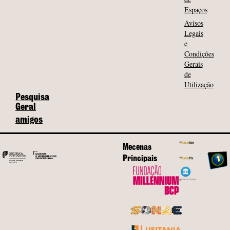
Espaços
Avisos
Legais
e
Condições
Gerais
de
Utilização
Pesquisa
Geral
amigos
Mecenas
Principais