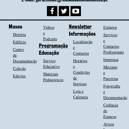
Museu
Vídeos
Newsletter
Estágios
e
História
Informações
Serviços
Podcasts
e
Localização
Edifício
Programação
Contactos
e
Centro
Profissionais
Contactos
Educação
de
Imprensa
Serviço
Horários
Documentação
Educativo
e
Mecenas
Coleção
Condições
e
Materiais
Edições
de
Parcerias
Pedagógicos
Ingresso
Fotografia
Loja e
e
Cafetaria
Documentação
Cedência
de
Espaços
Avisos