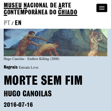
MUSEU
N
ACIONAL
DE
A
RTE
Togg
C
ONTEMPORÂNEA DO
CHIADO
navi
PT
EN
/
Hugo Canoilas - Endless Killing (2008)
Entrada Livre
Negrais
MORTE SEM FIM
HUGO CANOILAS
2016-07-16