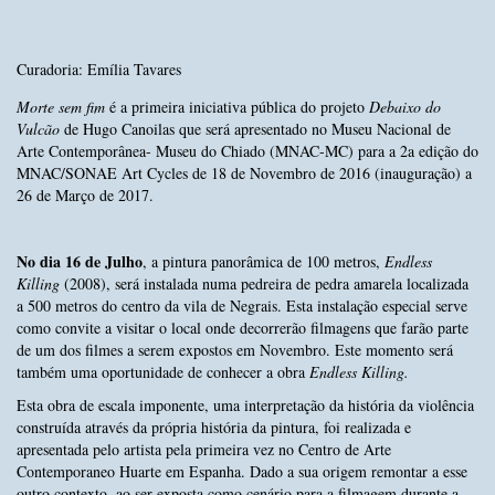
Curadoria: Emília Tavares
Morte sem fim
é a primeira iniciativa pública do projeto
Debaixo do
Vulcão
de Hugo Canoilas que será apresentado no Museu Nacional de
Arte Contemporânea- Museu do Chiado (MNAC-MC) para a 2a edição do
MNAC/SONAE Art Cycles de 18 de Novembro de 2016 (inauguração) a
26 de Março de 2017.
No dia 16 de Julho
, a pintura panorâmica de 100 metros,
Endless
Killing
(2008), será instalada numa pedreira de pedra amarela localizada
a 500 metros do centro da vila de Negrais. Esta instalação especial serve
como convite a visitar o local onde decorrerão filmagens que farão parte
de um dos filmes a serem expostos em Novembro. Este momento será
também uma oportunidade de conhecer a obra
Endless Killing.
Esta obra de escala imponente, uma interpretação da história da violência
construída através da própria história da pintura, foi realizada e
apresentada pelo artista pela primeira vez no Centro de Arte
Contemporaneo Huarte em Espanha. Dado a sua origem remontar a esse
outro contexto, ao ser exposta como cenário para a filmagem durante a