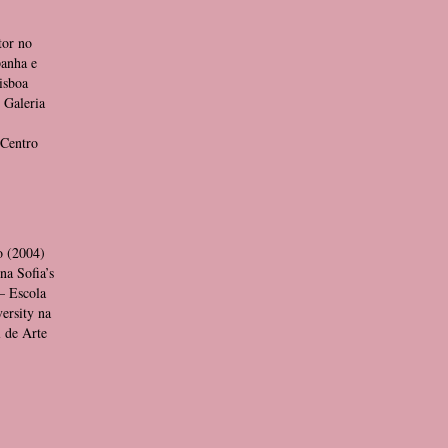
tor no
panha e
isboa
 Galeria
 Centro
o (2004)
na Sofia’s
— Escola
ersity na
 de Arte