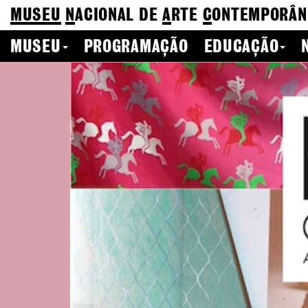
MUSEU
N
ACIONAL
DE
A
RTE
C
ONTEMPORÂN
MUSEU
PROGRAMAÇÃO
EDUCAÇÃO