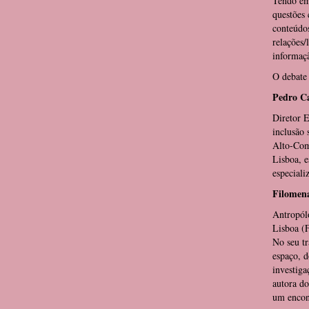
Tendo em 
questões 
conteúdos
relações/
informaç
O debate 
Pedro C
Diretor 
inclusão 
Alto-Comi
Lisboa, e
especiali
Filomena
Antropól
Lisboa (
No seu tr
espaço, d
investiga
autora do
um encont