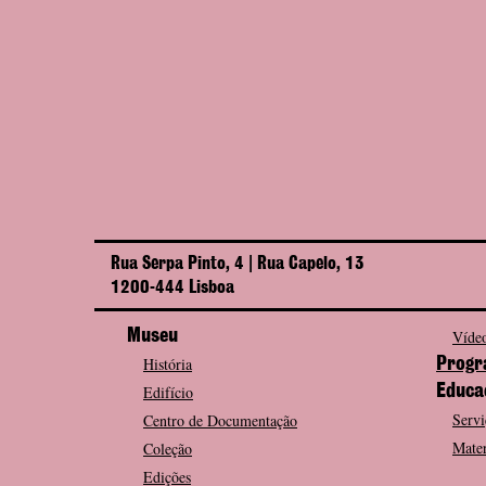
Rua Serpa Pinto, 4 | Rua Capelo, 13
1200-444 Lisboa
Museu
Vídeo
História
Progr
Edifício
Educa
Servi
Centro de Documentação
Mater
Coleção
Edições