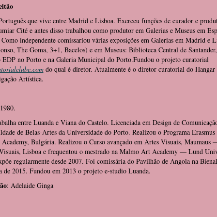
itão
ortuguês que vive entre Madrid e Lisboa. Exerceu funções de curador e produ
umiar Cité e antes disso trabalhou como produtor em Galerias e Museus em Es
. Como independente comissariou várias exposições em Galerias em Madrid e L
onso, The Goma, 3+1, Bacelos) e em Museus: Biblioteca Central de Santander,
 EDP no Porto e na Galeria Municipal do Porto.Fundou o projeto curatorial
torialclube.com
do qual é diretor. Atualmente é o diretor curatorial do Hangar
igação Artística.
 1980.
rabalha entre Luanda e Viana do Castelo. Licenciada em Design de Comunicaçã
ldade de Belas-Artes da Universidade do Porto. Realizou o Programa Erasmus 
s Academy, Bulgária. Realizou o Curso avançado em Artes Visuais, Maumaus 
 Visuais, Lisboa e frequentou o mestrado na Malmo Art Academy — Lund Univ
xpõe regularmente desde 2007. Foi comissária do Pavilhão de Angola na Bienal
a de 2015. Fundou em 2013 o projeto e-studio Luanda.
ão
: Adelaide Ginga