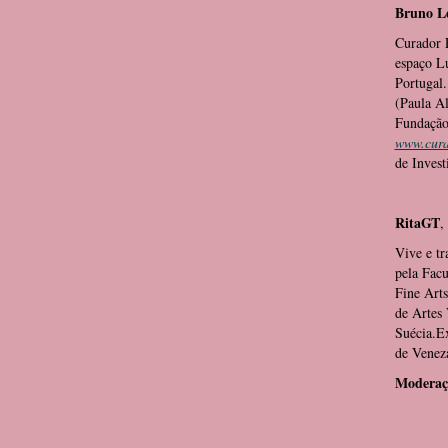
Bruno Le
Curador P
espaço L
Portugal
(Paula Al
Fundação
www.cura
de Invest
RitaGT
,
Vive e t
pela Facu
Fine Art
de Artes
Suécia.E
de Venez
Moderaç