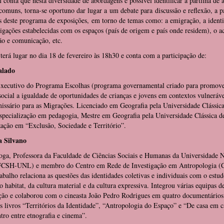
conta que nesta diversidade de abordagens é possível identificar a partilha de
comuns, torna-se oportuno dar lugar a um debate para discussão e reflexão, a pa
 deste programa de exposições, em torno de temas como: a emigração, a identi
ligações estabelecidas com os espaços (país de origem e país onde residem), o a
ão e comunicação, etc.
terá lugar no dia 18 de fevereiro às 18h30 e conta com a participação de:
alado
Executivo do Programa Escolhas (programa governamental criado para promove
social a igualdade de oportunidades de crianças e jovens em contextos vulneráve
ssário para as Migrações. Licenciado em Geografia pela Universidade Clássica
specialização em pedagogia, Mestre em Geografia pela Universidade Clássica d
zação em “Exclusão, Sociedade e Território”.
 Silvano
oga, Professora da Faculdade de Ciências Sociais e Humanas da Universidade 
FCSH-UNL) e membro do Centro em Rede de Investigação em Antropologia (
abalho relaciona as questões das identidades coletivas e individuais com o estu
o habitat, da cultura material e da cultura expressiva. Integrou várias equipas d
ção e colaborou com o cineasta João Pedro Rodrigues em quatro documentários
s livros “Territórios da Identidade”, “Antropologia do Espaço” e “De casa em c
ro entre etnografia e cinema”.