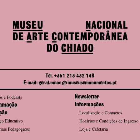
Tel. +351 213 432 148
E-mail: geral.mnac@museusemonumentos.pt
s e Podcasts
Newsletter
Informações
amação
Localização e Contactos
ção
ço Educativo
Horários e Condições de Ingresso
iais Pedagógicos
Loja e Cafetaria