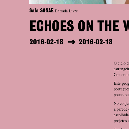
Entrada Livre
Sala SONAE
ECHOES ON THE W
2016-02-18
2016-02-18
O ciclo 
estrange
Contempo
Este prog
portugues
pouco ou
No conjun
a parede
escolhida
projetos 