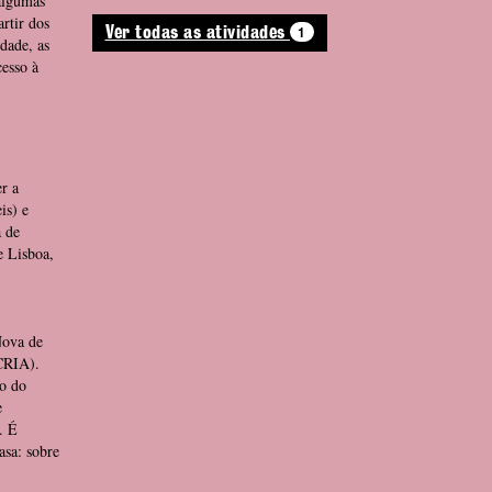
 algumas
rtir dos
1
Ver todas as atividades
dade, as
cesso à
r a
is) e
 de
e Lisboa,
Nova de
CRIA).
do do
e
. É
asa: sobre