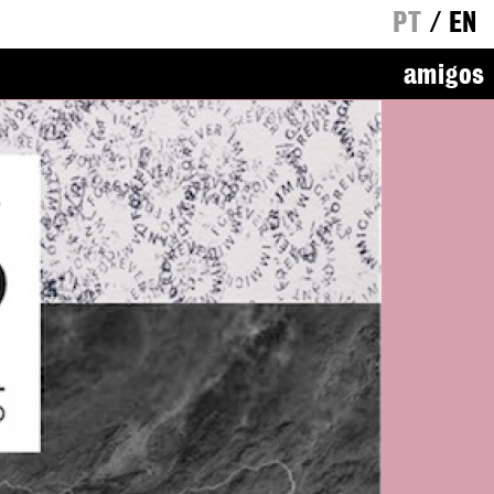
PT
/
EN
amigos