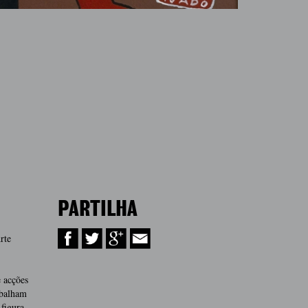
PARTILHA
rte
 acções
abalham
figura