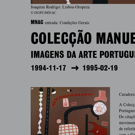
Joaquim Rodrigo: Lisboa-Oropeza
© DGPC/MNAC
entrada: Condições Gerais
MNAC
COLECÇÃO MANUE
IMAGENS DA ARTE PORTUGU
1994-11-17
1995-02-19
Curadoria
A Colecçã
Portugues
De citaçõ
movimento
de referê
com a Gal