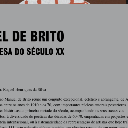
L DE BRITO
ESA DO SÉCULO XX
: Raquel Henriques da Silva
o Manuel de Brito reune um conjunto excepcional, eclético e abrangente, de A
a entre os anos de 1910 e os 70, com importantes núcleos autorais posteriores.
es históricas da primeira metade do século, acompanhando os seus sucessivos
s, à diversidade de poéticas das décadas de 60-70, empenhadas em projectos e
ncia internacional, ou à sistematicidade da representação de artistas que hoje tr
eria 111, esta colecção elabora também um afectivo retrato do seu autor como 