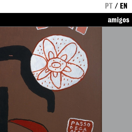
PT
/
EN
amigos