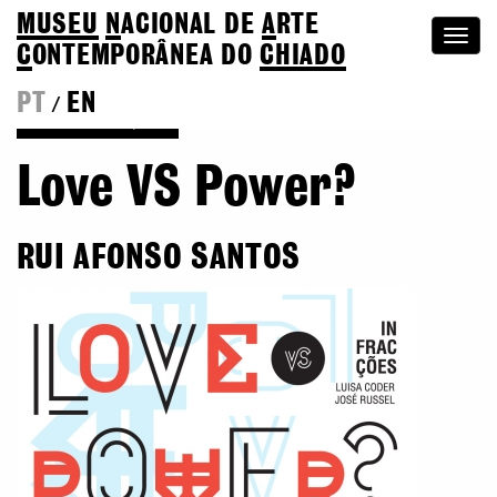
MUSEU
N
ACIONAL
DE
A
RTE
Togg
C
ONTEMPORÂNEA DO
CHIADO
navi
PT
EN
/
Voltar às Edições
Love VS Power?
RUI AFONSO SANTOS