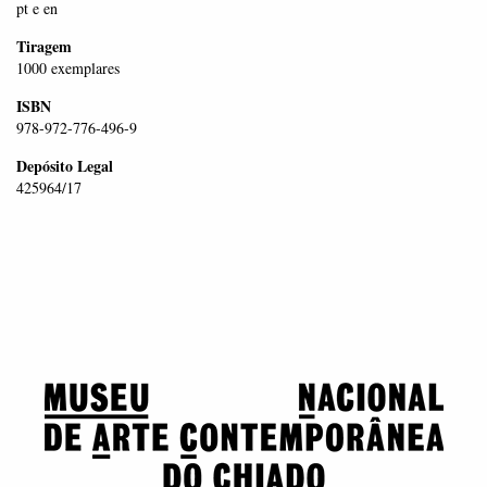
pt e en
Tiragem
1000 exemplares
ISBN
978-972-776-496-9
Depósito Legal
425964/17