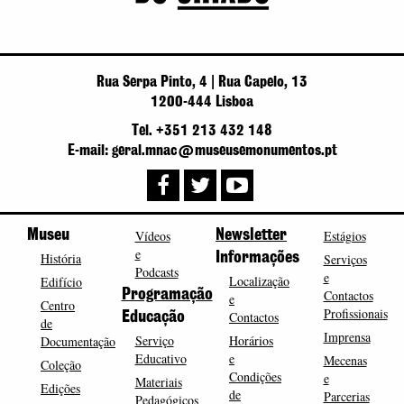
Rua Serpa Pinto, 4 | Rua Capelo, 13
1200-444 Lisboa
Tel. +351 213 432 148
E-mail: geral.mnac@museusemonumentos.pt
Museu
Vídeos
Newsletter
Estágios
e
História
Informações
Serviços
Podcasts
e
Localização
Edifício
Programação
Contactos
e
Centro
Profissionais
Contactos
Educação
de
Imprensa
Serviço
Horários
Documentação
Educativo
e
Mecenas
Coleção
Condições
e
Materiais
Edições
de
Parcerias
Pedagógicos