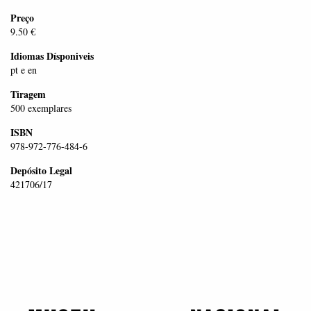
Preço
9.50 €
Idiomas Dísponiveis
pt e en
Tiragem
500 exemplares
ISBN
978-972-776-484-6
Depósito Legal
421706/17