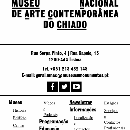
Rua Serpa Pinto, 4 | Rua Capelo, 13
1200-444 Lisboa
Tel. +351 213 432 148
E-mail: geral.mnac@museusemonumentos.pt
Museu
Vídeos
Newsletter
Estágios
e
História
Informações
Serviços
Podcasts
e
Localização
Edifício
Programação
Contactos
e
Centro
Profissionais
Contactos
Educação