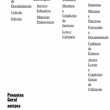
de
Imprensa
Serviço
Horários
Documentação
Educativo
e
Mecenas
Coleção
Condições
e
Materiais
Edições
de
Parcerias
Pedagógicos
Ingresso
Fotografia
Loja e
e
Cafetaria
Documentação
Cedência
de
Espaços
Avisos
Legais
e
Condições
Gerais
de
Utilização
Pesquisa
Geral
amigos