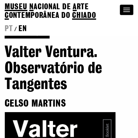
MUSEU
N
ACIONAL
DE
A
RTE
Togg
C
ONTEMPORÂNEA DO
CHIADO
navi
PT
EN
/
Voltar às Edições
Valter Ventura.
Observatório de
Tangentes
CELSO MARTINS