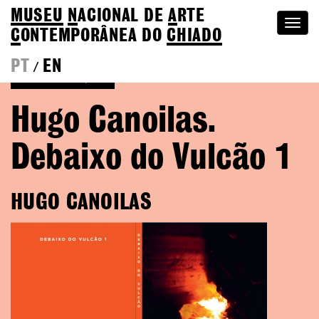
MUSEU
N
ACIONAL
DE
A
RTE
Togg
C
ONTEMPORÂNEA DO
CHIADO
navi
PT
EN
/
Voltar às Edições
Hugo Canoilas.
Debaixo do Vulcão 1
HUGO CANOILAS