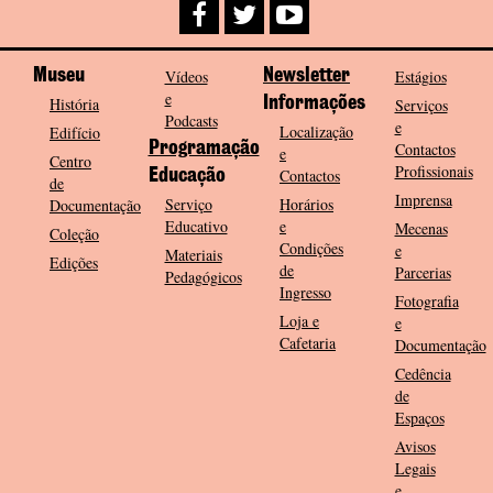
Museu
Vídeos
Newsletter
Estágios
e
História
Informações
Serviços
Podcasts
e
Localização
Edifício
Programação
Contactos
e
Centro
Profissionais
Contactos
Educação
de
Imprensa
Serviço
Horários
Documentação
Educativo
e
Mecenas
Coleção
Condições
e
Materiais
Edições
de
Parcerias
Pedagógicos
Ingresso
Fotografia
Loja e
e
Cafetaria
Documentação
Cedência
de
Espaços
Avisos
Legais
e