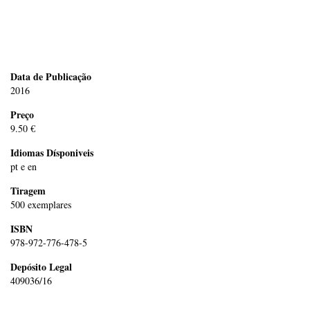
Data de Publicação
2016
Preço
9.50 €
Idiomas Dísponiveis
pt e en
Tiragem
500 exemplares
ISBN
978-972-776-478-5
Depósito Legal
409036/16