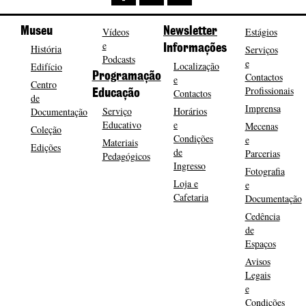
Museu
Vídeos
Newsletter
Estágios
e
História
Informações
Serviços
Podcasts
e
Localização
Edifício
Programação
Contactos
e
Centro
Profissionais
Contactos
Educação
de
Imprensa
Serviço
Horários
Documentação
Educativo
e
Mecenas
Coleção
Condições
e
Materiais
Edições
de
Parcerias
Pedagógicos
Ingresso
Fotografia
Loja e
e
Cafetaria
Documentação
Cedência
de
Espaços
Avisos
Legais
e
Condições