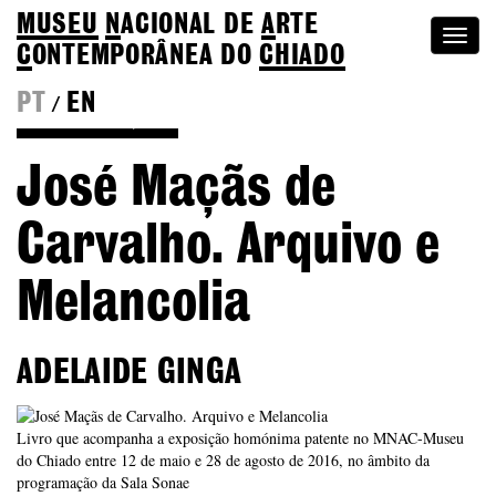
MUSEU
N
ACIONAL
DE
A
RTE
Togg
C
ONTEMPORÂNEA DO
CHIADO
navi
PT
EN
/
Voltar às Edições
José Maçãs de
Carvalho. Arquivo e
Melancolia
ADELAIDE GINGA
Livro que acompanha a exposição homónima patente no MNAC-Museu
do Chiado entre 12 de maio e 28 de agosto de 2016, no âmbito da
programação da Sala Sonae