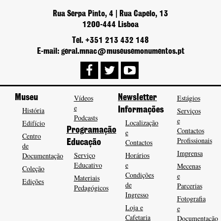
Rua Serpa Pinto, 4 | Rua Capelo, 13
1200-444 Lisboa
Tel. +351 213 432 148
E-mail: geral.mnac@museusemonumentos.pt
Museu
Vídeos
Newsletter
Estágios
e
História
Informações
Serviços
Podcasts
e
Localização
Edifício
Programação
Contactos
e
Centro
Profissionais
Contactos
Educação
de
Imprensa
Serviço
Horários
Documentação
Educativo
e
Mecenas
Coleção
Condições
e
Materiais
Edições
de
Parcerias
Pedagógicos
Ingresso
Fotografia
Loja e
e
Cafetaria
Documentação