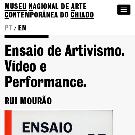
MUSEU
N
ACIONAL
DE
A
RTE
Togg
C
ONTEMPORÂNEA DO
CHIADO
navi
PT
EN
/
Voltar às Edições
Ensaio de Artivismo.
Vídeo e
Performance.
RUI MOURÃO