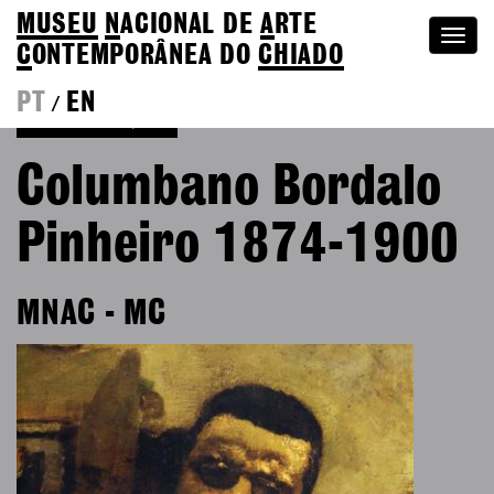
MUSEU
N
ACIONAL
DE
A
RTE
Togg
C
ONTEMPORÂNEA DO
CHIADO
navi
PT
EN
/
Voltar às Edições
Columbano Bordalo
Pinheiro 1874-1900
MNAC - MC