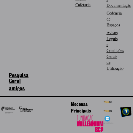
Cafetaria
Documentação
Cedência
de
Espaços
Avisos
Legais
e
Condições
Gerais
de
Utilização
Pesquisa
Geral
amigos
Mecenas
Principais