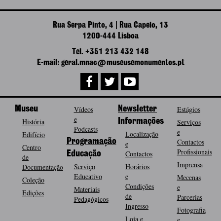
Rua Serpa Pinto, 4 | Rua Capelo, 13
1200-444 Lisboa
Tel. +351 213 432 148
E-mail: geral.mnac@museusemonumentos.pt
Museu
Vídeos
Newsletter
Estágios
e
História
Informações
Serviços
Podcasts
e
Localização
Edifício
Programação
Contactos
e
Centro
Profissionais
Contactos
Educação
de
Imprensa
Serviço
Horários
Documentação
Educativo
e
Mecenas
Coleção
Condições
e
Materiais
Edições
de
Parcerias
Pedagógicos
Ingresso
Fotografia
Loja e
e