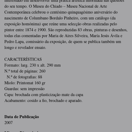
interessado em desenvolver uma prática artística informada nas questões
do seu tempo. O Museu do Chiado – Museu Nacional de Arte
Contemporânea celebrou o centésimo quinquagésimo aniversário do
nascimento de Columbano Bordalo Pinheiro, com um catálogo (da
exposição homónima) que reúne uma selecção obras realizadas pelo
pintor entre 1874 e 1900. São reproduzidas 83 obras, pinturas e desenhos,
todas elas comentadas por Maria de Aires Silveira, María Jesús Ávila e
Pedro Lapa, comissário da exposição, de quem se publica também um
longo e revelador ensaio.
CARACTERÍSTICAS
Formato: larg. 230 x alt. 290 mm
N.º total de páginas: 260
N.º de fotografias: 88
Miolo: Printomat 160 gr
Guardas: sem impressão
Capa: brochada com plasticização mate da capa
Acabamento: cosido a fio, brochado e aparado.
Data de Publicação
2007