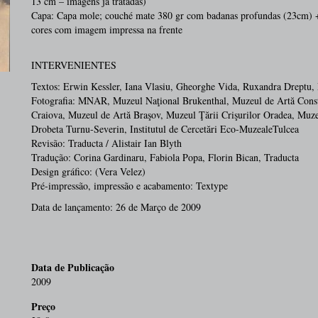
13 cm – imagens já tratadas)
Capa: Capa mole; couché mate 380 gr com badanas profundas (23cm) + 
cores com imagem impressa na frente
INTERVENIENTES
Textos: Erwin Kessler, Iana Vlasiu, Gheorghe Vida, Ruxandra Dreptu,
Fotografia: MNAR, Muzeul Naţional Brukenthal, Muzeul de Artă Const
Craiova, Muzeul de Artă Braşov, Muzeul Ţării Crişurilor Oradea, Muzeu
Drobeta Turnu-Severin, Institutul de Cercetări Eco-MuzealeTulcea
Revisão: Traducta / Alistair Ian Blyth
Tradução: Corina Gardinaru, Fabiola Popa, Florin Bican, Traducta
Design gráfico: (Vera Velez)
Pré-impressão, impressão e acabamento: Textype
Data de lançamento: 26 de Março de 2009
Data de Publicação
2009
Preço