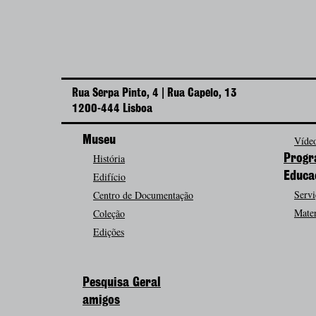
Rua Serpa Pinto, 4 | Rua Capelo, 13
1200-444 Lisboa
Museu
Vídeo
História
Progr
Edifício
Educa
Servi
Centro de Documentação
Mater
Coleção
Edições
Pesquisa Geral
amigos