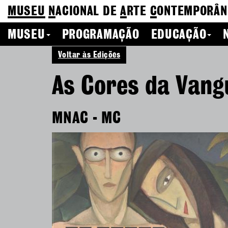
MUSEU
N
ACIONAL
DE
A
RTE
C
ONTEMPORÂN
MUSEU
PROGRAMAÇÃO
EDUCAÇÃO
Voltar às Edições
As Cores da Van
MNAC - MC