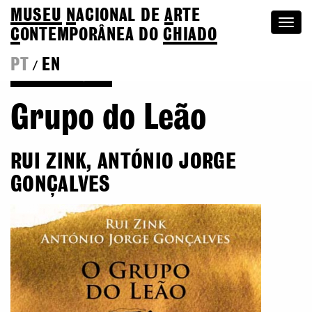
MUSEU
N
ACIONAL
DE
A
RTE
Togg
C
ONTEMPORÂNEA DO
CHIADO
navi
PT
EN
/
Voltar às Edições
Grupo do Leão
RUI ZINK, ANTÓNIO JORGE
GONÇALVES