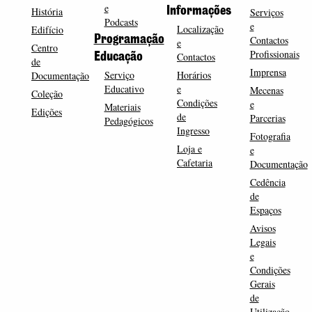
e
História
Informações
Serviços
Podcasts
e
Localização
Edifício
Programação
Contactos
e
Centro
Profissionais
Contactos
Educação
de
Imprensa
Serviço
Horários
Documentação
Educativo
e
Mecenas
Coleção
Condições
e
Materiais
Edições
de
Parcerias
Pedagógicos
Ingresso
Fotografia
Loja e
e
Cafetaria
Documentação
Cedência
de
Espaços
Avisos
Legais
e
Condições
Gerais
de
Utilização