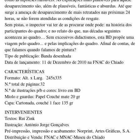
desaparecimento são, além de plausíveis, fantásticas e absurdas. Até que
surge a ameaça de desaparecimento de mais retratados nas próximas 24
horas, se não forem atendidas as condições de resgate.
Sem pistas, o inspector vai ter de as procurar onde pode: na história dos
participantes do quadro; e no relato do que, nas décadas seguintes
aconteceu ao quadro… Sem excessivos didactismos, esta BD propõe uma
viagem pelo quadro... e pelas implicações do quadro. Afinal de contas, de
que falamos quando falamos de pintura?
Tipo de publicação: Banda desenhada
Data de lançamento: 11 de Dezembro de 2010 na FNAC do Chiado
CARACTERÍSTICAS
Formato: Alt. x Larg. 245x335
N.º total de páginas:32
N.º de ilustrações p/b e cores: livro em BD
Miolo e guardas: Papel Couché mate 20 gr
Capa: Cartonada, couché 1 face 135 gr
INTERVENIENTES
Textos: Rui Zink
Ilustração: António Jorge Gonçalves
Pré-impressão, impressão e acabamento: Norprint, Artes Gráficas, S.A.
Distribuição e Venda: FNAC e MNAC-Museu do Chiado