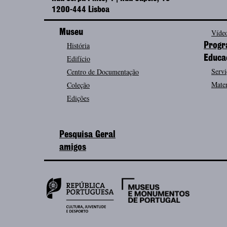
1200-444 Lisboa
Museu
Vídeo
História
Progr
Edifício
Educa
Servi
Centro de Documentação
Mater
Coleção
Edições
Pesquisa Geral
amigos