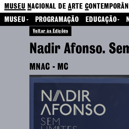
MUSEU
N
ACIONAL
DE
A
RTE
C
ONTEMPORÂN
MUSEU
PROGRAMAÇÃO
EDUCAÇÃO
Voltar às Edições
Nadir Afonso. Sem
MNAC - MC