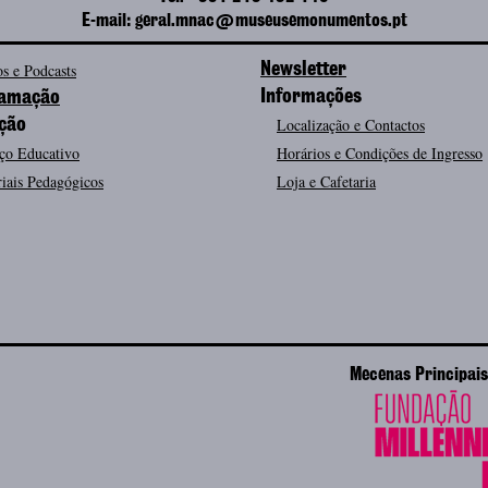
E-mail: geral.mnac@museusemonumentos.pt
s e Podcasts
Newsletter
Informações
amação
Localização e Contactos
ção
ço Educativo
Horários e Condições de Ingresso
iais Pedagógicos
Loja e Cafetaria
Mecenas Principais