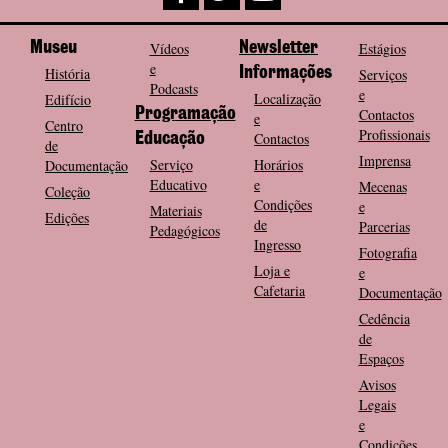
Museu
Vídeos
Newsletter
Estágios
e
História
Informações
Serviços
Podcasts
e
Localização
Edifício
Programação
Contactos
e
Centro
Profissionais
Contactos
Educação
de
Imprensa
Serviço
Horários
Documentação
Educativo
e
Mecenas
Coleção
Condições
e
Materiais
Edições
de
Parcerias
Pedagógicos
Ingresso
Fotografia
Loja e
e
Cafetaria
Documentação
Cedência
de
Espaços
Avisos
Legais
e
Condições