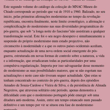
Este segundo volume do catálogo da colecção do MNAC-Museu do
Chiado corresponde ao período que vai de 1910 a 1960. Balizado, no seu
início, pelas primeiras afirmações modernistas no tempo da revolução
republicana, encontra finalmente, neste limite cronológico, a afirmação e
complexificação do modernismo nas suas diversidades programáticas do
pós-guerra, que sob “a longa noite do fascismo”não assistiram a qualquer
transformação social. Este foi o seu negro desespero e simultaneamente a
suspensão do próprio modernismo num estado projectivo, não
circunscrito à modernidade e a que os outros países ocidentais acediam,
enquanto actualização de uma nova ordem social emergente do pós-
guerra, estruturada em novas formas de controlo sobre a natureza, a vida
e a informação, que erradicaram todas as particularidades por uma
compulsiva regularização. Importa por isso salvaguardar desse momento
do modernismo as suas possibilidades maiores, que se não esgotam nas
actualizações e neste caso não tiveram sequer actualidade. Que estas se
tenham concentrado no contexto do pós-guerra, depois dos episódios
Amadeo de Souza-Cardoso e Vieira de Silva, e da persistência de Almada
Negreiros, que atravessa solitário este período, apenas demonstra a
dificuldade com que o modernismo português pôde emergir sob uma
ditadura anti-moderna. Assim, entre um tempo estancado num passado
definitivo e um tempo por vir se situou esta fase do modernismo
português.