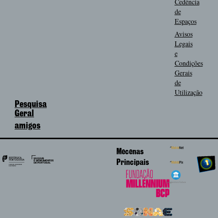
Cedência
de
Espaços
Avisos
Legais
e
Condições
Gerais
de
Utilização
Pesquisa
Geral
amigos
Mecenas
Principais