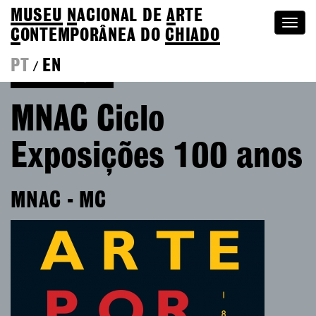
MUSEU
N
ACIONAL
DE
A
RTE
Togg
C
ONTEMPORÂNEA DO
CHIADO
navi
PT
EN
/
Voltar às Edições
MNAC Ciclo
Exposições 100 anos
MNAC - MC