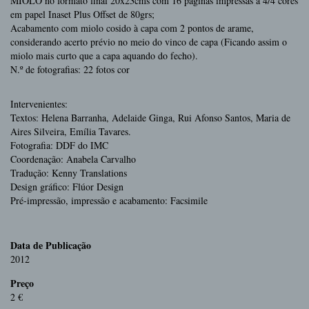
MIOLO no formato final 20x23cms com 16 páginas impressas a 4/4 cores
em papel Inaset Plus Offset de 80grs;
Acabamento com miolo cosido à capa com 2 pontos de arame,
considerando acerto prévio no meio do vinco de capa (Ficando assim o
miolo mais curto que a capa aquando do fecho).
N.º de fotografias: 22 fotos cor
Intervenientes:
Textos: Helena Barranha, Adelaide Ginga, Rui Afonso Santos, Maria de
Aires Silveira, Emília Tavares.
Fotografia: DDF do IMC
Coordenação: Anabela Carvalho
Tradução: Kenny Translations
Design gráfico: Flúor Design
Pré-impressão, impressão e acabamento: Facsimile
Data de Publicação
2012
Preço
2 €