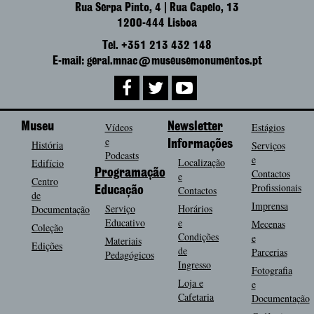
Rua Serpa Pinto, 4 | Rua Capelo, 13
1200-444 Lisboa
Tel. +351 213 432 148
E-mail: geral.mnac@museusemonumentos.pt
Museu
Vídeos
Newsletter
Estágios
e
História
Informações
Serviços
Podcasts
e
Localização
Edifício
Programação
Contactos
e
Centro
Profissionais
Contactos
Educação
de
Imprensa
Serviço
Horários
Documentação
Educativo
e
Mecenas
Coleção
Condições
e
Materiais
Edições
de
Parcerias
Pedagógicos
Ingresso
Fotografia
Loja e
e
Cafetaria
Documentação