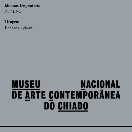
Idiomas Dísponiveis
PT / ENG
Tiragem
1000 exemplares