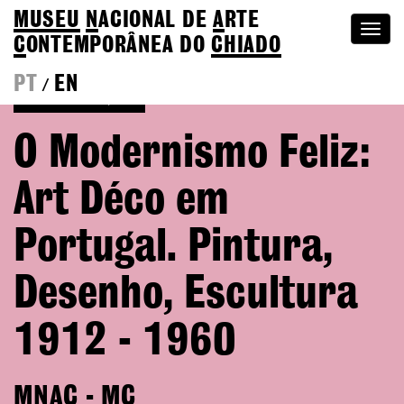
MUSEU
N
ACIONAL
DE
A
RTE
Togg
C
ONTEMPORÂNEA DO
CHIADO
navi
PT
EN
/
Voltar às Edições
O Modernismo Feliz:
Art Déco em
Portugal. Pintura,
Desenho, Escultura
1912 - 1960
MNAC - MC