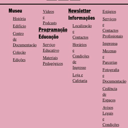
Museu
Vídeos
Newsletter
Estágios
e
História
Informações
Serviços
Podcasts
e
Localização
Edifício
Programação
Contactos
e
Centro
Profissionais
Contactos
Educação
de
Imprensa
Serviço
Horários
Documentação
Educativo
e
Mecenas
Coleção
Condições
e
Materiais
Edições
de
Parcerias
Pedagógicos
Ingresso
Fotografia
Loja e
e
Cafetaria
Documentação
Cedência
de
Espaços
Avisos
Legais
e
Condições