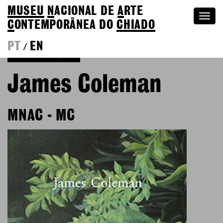
MUSEU
N
ACIONAL
DE
A
RTE
Togg
C
ONTEMPORÂNEA DO
CHIADO
navi
PT
EN
/
Voltar às Edições
James Coleman
MNAC - MC