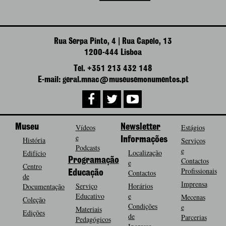
Rua Serpa Pinto, 4 | Rua Capelo, 13
1200-444 Lisboa
Tel. +351 213 432 148
E-mail: geral.mnac@museusemonumentos.pt
Museu
Vídeos
Newsletter
Estágios
e
História
Informações
Serviços
Podcasts
e
Localização
Edifício
Programação
Contactos
e
Centro
Profissionais
Contactos
Educação
de
Imprensa
Serviço
Horários
Documentação
Educativo
e
Mecenas
Coleção
Condições
e
Materiais
Edições
de
Parcerias
Pedagógicos