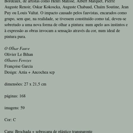
Bordeaux, de artistas como Henri Matisse, Albert Marquet, Pierre
Auguste Renoir, Oskar Kokoscka, Auguste Chabaud, Chaïm Soutine, Jean
Puy ou Louis Valtat. O impacto causado pelos fauvistas, encarados como
grupo, sem que, na realidade, se tivessem constituído como tal, deveu-se
sobretudo a uma nova forma de olhar a pintura: num apelo aos instintos e
à expressão as obras invocam a sensação através da cor, num ideal de
pintura pura.
O Olhar Fauve
Olivier Le Bihan
Olhares Ferozes
Françoise Garcia
Design: Azúa + Ancochea scp
dimensões: 27 x 21,5 cm
páginas: 168
imagens: 59
Cor: C
Capa: Brochada + sobrecapa de plástico transparente