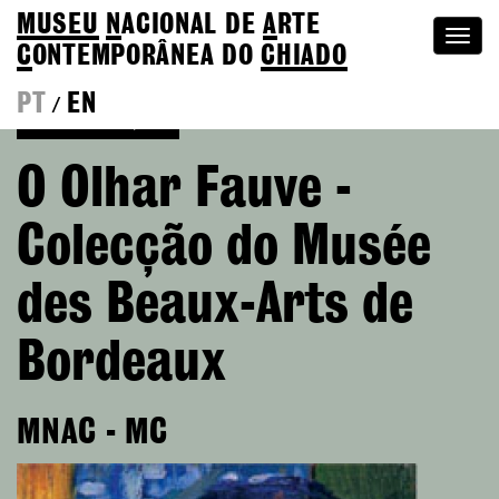
MUSEU
N
ACIONAL
DE
A
RTE
Togg
C
ONTEMPORÂNEA DO
CHIADO
navi
PT
EN
/
Voltar às Edições
O Olhar Fauve -
Colecção do Musée
des Beaux-Arts de
Bordeaux
MNAC - MC