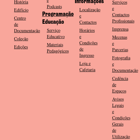
e
História
Informações
Serviços
Podcasts
e
Localização
Edifício
Programação
Contactos
e
Centro
Profissionais
Contactos
Educação
de
Imprensa
Serviço
Horários
Documentação
Educativo
e
Mecenas
Coleção
Condições
e
Materiais
Edições
de
Parcerias
Pedagógicos
Ingresso
Fotografia
Loja e
e
Cafetaria
Documentação
Cedência
de
Espaços
Avisos
Legais
e
Condições
Gerais
de
Utilização