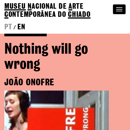
MUSEU
N
ACIONAL
DE
A
RTE
Togg
C
ONTEMPORÂNEA DO
CHIADO
navi
PT
EN
/
Voltar às Edições
Nothing will go
wrong
JOÃO ONOFRE