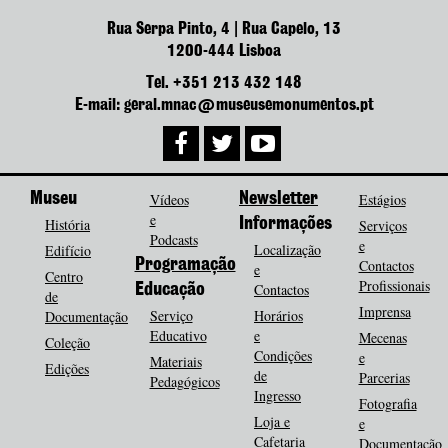
Rua Serpa Pinto, 4 | Rua Capelo, 13
1200-444 Lisboa
Tel. +351 213 432 148
E-mail: geral.mnac@museusemonumentos.pt
Museu
Vídeos
Newsletter
Estágios
e
História
Informações
Serviços
Podcasts
e
Localização
Edifício
Programação
Contactos
e
Centro
Profissionais
Contactos
Educação
de
Imprensa
Serviço
Horários
Documentação
Educativo
e
Mecenas
Coleção
Condições
e
Materiais
Edições
de
Parcerias
Pedagógicos
Ingresso
Fotografia
Loja e
e
Cafetaria
Documentação