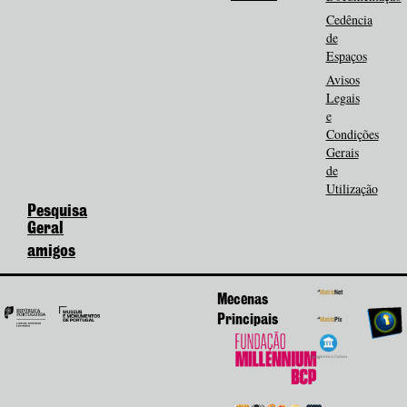
Cedência
de
Espaços
Avisos
Legais
e
Condições
Gerais
de
Utilização
Pesquisa
Geral
amigos
Mecenas
Principais