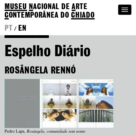
MUSEU
N
ACIONAL
DE
A
RTE
Togg
C
ONTEMPORÂNEA DO
CHIADO
navi
PT
EN
/
Voltar às Edições
Espelho Diário
ROSÂNGELA RENNÓ
Pedro Lapa,
Rosângela, comunidade sem nome