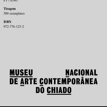
PT / ENG
Tiragem
500 exemplares
ISBN
972-776-123-2