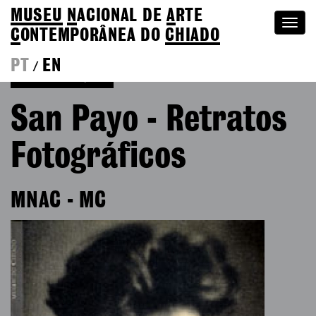
MUSEU
N
ACIONAL
DE
A
RTE
Togg
C
ONTEMPORÂNEA DO
CHIADO
navi
PT
EN
/
Voltar às Edições
San Payo - Retratos
Fotográficos
MNAC - MC