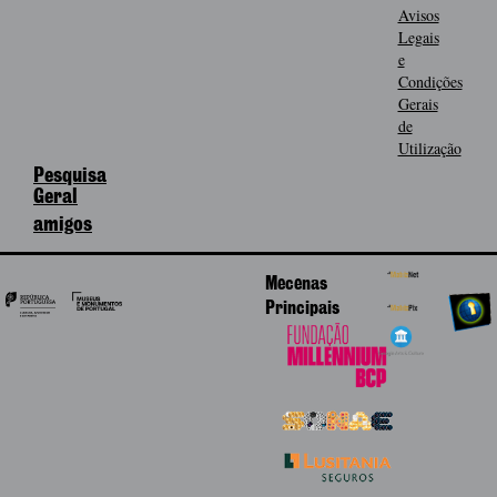
Avisos
Legais
e
Condições
Gerais
de
Utilização
Pesquisa
Geral
amigos
Mecenas
Principais