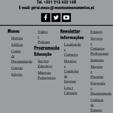
Tel. +351 213 432 148
E-mail: geral.mnac@museusemonumentos.pt
Museu
Vídeos
Newsletter
Estágios
e
História
Informações
Serviços
Podcasts
e
Localização
Edifício
Programação
Contactos
e
Centro
Profissionais
Contactos
Educação
de
Imprensa
Serviço
Horários
Documentação
Educativo
e
Mecenas
Coleção
Condições
e
Materiais
Edições
de
Parcerias
Pedagógicos
Ingresso
Fotografia
Loja e
e
Cafetaria
Documentação
Cedência
de
Espaços