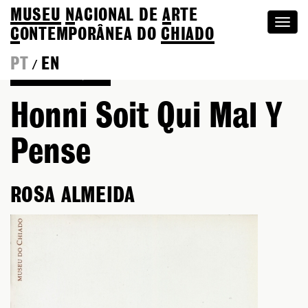
MUSEU
N
ACIONAL
DE
A
RTE
Togg
C
ONTEMPORÂNEA DO
CHIADO
navi
PT
EN
/
Voltar às Edições
Honni Soit Qui Mal Y
Pense
ROSA ALMEIDA