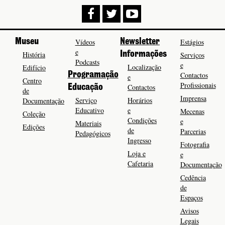
Museu
Vídeos
Newsletter
Estágios
e
História
Informações
Serviços
Podcasts
e
Localização
Edifício
Programação
Contactos
e
Centro
Profissionais
Contactos
Educação
de
Imprensa
Serviço
Horários
Documentação
Educativo
e
Mecenas
Coleção
Condições
e
Materiais
Edições
de
Parcerias
Pedagógicos
Ingresso
Fotografia
Loja e
e
Cafetaria
Documentação
Cedência
de
Espaços
Avisos
Legais