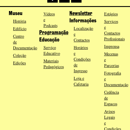
Museu
Vídeos
Newsletter
Estágios
e
História
Informações
Serviços
Podcasts
e
Localização
Edifício
Programação
Contactos
e
Centro
Profissionais
Contactos
Educação
de
Imprensa
Serviço
Horários
Documentação
Educativo
e
Mecenas
Coleção
Condições
e
Materiais
Edições
de
Parcerias
Pedagógicos
Ingresso
Fotografia
Loja e
e
Cafetaria
Documentação
Cedência
de
Espaços
Avisos
Legais
e
Condições