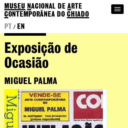
MUSEU
N
ACIONAL
DE
A
RTE
Togg
C
ONTEMPORÂNEA DO
CHIADO
navi
PT
EN
/
Voltar às Edições
Exposição de
Ocasião
MIGUEL PALMA