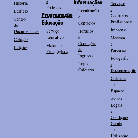
e
História
Informações
Serviços
Podcasts
e
Localização
Edifício
Programação
Contactos
e
Centro
Profissionais
Contactos
Educação
de
Imprensa
Serviço
Horários
Documentação
Educativo
e
Mecenas
Coleção
Condições
e
Materiais
Edições
de
Parcerias
Pedagógicos
Ingresso
Fotografia
Loja e
e
Cafetaria
Documentação
Cedência
de
Espaços
Avisos
Legais
e
Condições
Gerais
de
Utilização