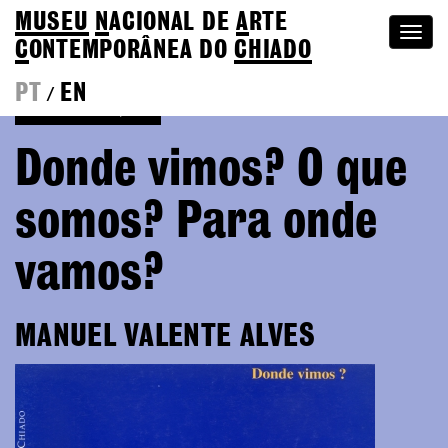
MUSEU
N
ACIONAL
DE
A
RTE
Togg
C
ONTEMPORÂNEA DO
CHIADO
navi
PT
EN
/
Voltar às Edições
Donde vimos? O que
somos? Para onde
vamos?
MANUEL VALENTE ALVES