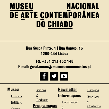
Rua Serpa Pinto, 4 | Rua Capelo, 13
1200-444 Lisboa
Tel. +351 213 432 148
E-mail: geral.mnac@museusemonumentos.pt
Museu
Vídeos
Newsletter
Estágios
e
História
Informações
Serviços
Podcasts
e
Localização
Edifício
Programação
Contactos
e
Centro