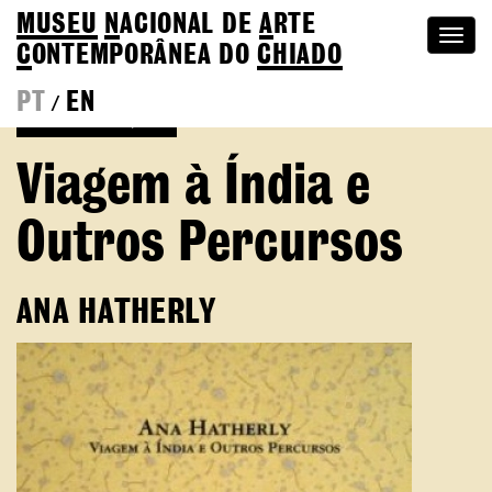
MUSEU
N
ACIONAL
DE
A
RTE
Togg
C
ONTEMPORÂNEA DO
CHIADO
navi
PT
EN
/
Voltar às Edições
Viagem à Índia e
Outros Percursos
ANA HATHERLY