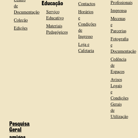
Profissionais
Contactos
Educação
de
Imprensa
Serviço
Horários
Documentação
Educativo
e
Mecenas
Coleção
Condições
e
Materiais
Edições
de
Parcerias
Pedagógicos
Ingresso
Fotografia
Loja e
e
Cafetaria
Documentação
Cedência
de
Espaços
Avisos
Legais
e
Condições
Gerais
de
Utilização
Pesquisa
Geral
amigos