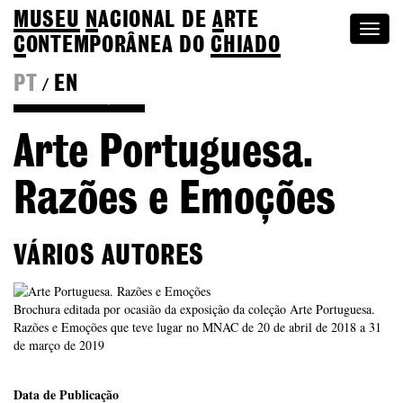
MUSEU
N
ACIONAL
DE
A
RTE
Togg
C
ONTEMPORÂNEA DO
CHIADO
navi
PT
EN
/
Voltar às Edições
Arte Portuguesa.
Razões e Emoções
VÁRIOS AUTORES
Brochura editada por ocasião da exposição da coleção Arte Portuguesa.
Razões e Emoções que teve lugar no MNAC de 20 de abril de 2018 a 31
de março de 2019
Data de Publicação