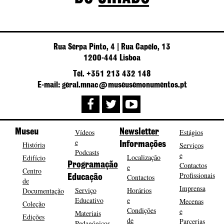
Rua Serpa Pinto, 4 | Rua Capelo, 13
1200-444 Lisboa
Tel. +351 213 432 148
E-mail: geral.mnac@museusemonumentos.pt
Museu
Vídeos
Newsletter
Estágios
e
História
Informações
Serviços
Podcasts
e
Localização
Edifício
Programação
Contactos
e
Centro
Profissionais
Contactos
Educação
de
Imprensa
Serviço
Horários
Documentação
Educativo
e
Mecenas
Coleção
Condições
e
Materiais
Edições
de
Parcerias
Pedagógicos