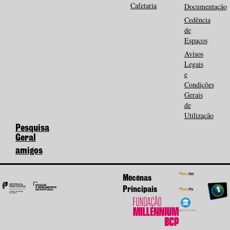
Cafetaria
Documentação
Cedência
de
Espaços
Avisos
Legais
e
Condições
Gerais
de
Utilização
Pesquisa
Geral
amigos
Mecenas
Principais