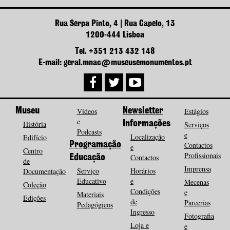
Rua Serpa Pinto, 4 | Rua Capelo, 13
1200-444 Lisboa
Tel. +351 213 432 148
E-mail: geral.mnac@museusemonumentos.pt
Museu
Vídeos
Newsletter
Estágios
e
História
Informações
Serviços
Podcasts
e
Localização
Edifício
Programação
Contactos
e
Centro
Profissionais
Contactos
Educação
de
Imprensa
Serviço
Horários
Documentação
Educativo
e
Mecenas
Coleção
Condições
e
Materiais
Edições
de
Parcerias
Pedagógicos
Ingresso
Fotografia
Loja e
e