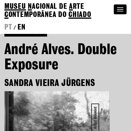
MUSEU
N
ACIONAL
DE
A
RTE
Togg
C
ONTEMPORÂNEA DO
CHIADO
navi
PT
EN
/
Voltar às Edições
André Alves. Double
Exposure
SANDRA VIEIRA JÜRGENS