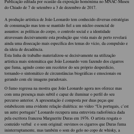
Publicação editada por ocasião da exposição homónima no MNAC-Museu
do Chiado de 7 de setembro a 3 de dezembro de 2017.
A produção artística de João Leonardo tem conhecido diversas estratégias
de consumação mas tem-se mantido fiel a um núcleo essencial de
assuntos: as políticas do corpo, o controlo social e a identidade
atravessam decisivamente esta produção que vista mais de perto revelará
ainda uma dissecação mais específica dos temas do vício, da compulsão e
da ideia de decadência.
Esta linha de trabalho materializou-se decisivamente na utilização
artística mais sistemática que João Leonardo vem fazendo dos cigarros
que fuma, agindo como um recoletor do seu próprio desperdício,
tornando-o sintomático de circunstâncias biográficas e emocionais ou
gerando com ele imagens paradoxais.
O fumo regressa na mostra que João Leonardo agora nos oferece mas
com uma presença mais subtil e capaz de iluminar o perfil do seu
percurso anterior. A apresentação é composta por duas peças que
estabelecem uma evidente relação dialética: no vídeo “Un portugais, c’est
un autre portugais” Leonardo recupera uma entrevista radiofónica dada
pela escritora francesa Marguerite Duras em 1976. O artista resgata o
conteúdo verbal e o som original: ouvimos os cigarros que Duras fuma
ininterruptamente, mas também o som do gelo no copo de whisky, a