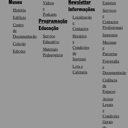
Museu
Vídeos
Newsletter
Estágios
e
História
Informações
Serviços
Podcasts
e
Localização
Edifício
Programação
Contactos
e
Centro
Profissionais
Contactos
Educação
de
Imprensa
Serviço
Horários
Documentação
Educativo
e
Mecenas
Coleção
Condições
e
Materiais
Edições
de
Parcerias
Pedagógicos
Ingresso
Fotografia
Loja e
e
Cafetaria
Documentação
Cedência
de
Espaços
Avisos
Legais
e
Condições
Gerais
de