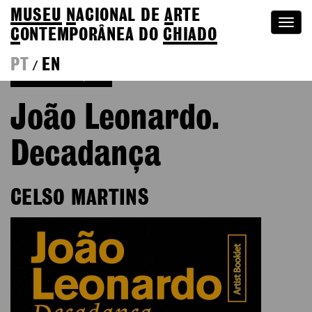
MUSEU
N
ACIONAL
DE
A
RTE
Togg
C
ONTEMPORÂNEA DO
CHIADO
navi
PT
EN
/
Voltar às Edições
João Leonardo.
Decadança
CELSO MARTINS