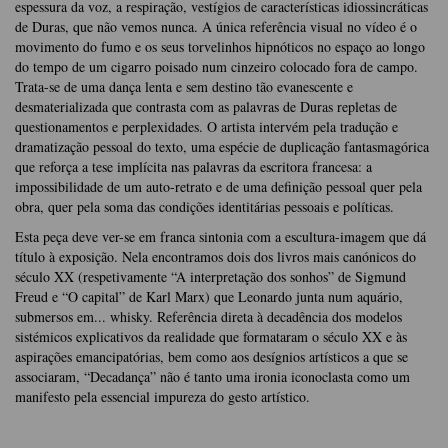
espessura da voz, a respiração, vestígios de características idiossincráticas
de Duras, que não vemos nunca. A única referência visual no vídeo é o
movimento do fumo e os seus torvelinhos hipnóticos no espaço ao longo
do tempo de um cigarro poisado num cinzeiro colocado fora de campo.
Trata-se de uma dança lenta e sem destino tão evanescente e
desmaterializada que contrasta com as palavras de Duras repletas de
questionamentos e perplexidades. O artista intervém pela tradução e
dramatização pessoal do texto, uma espécie de duplicação fantasmagórica
que reforça a tese implícita nas palavras da escritora francesa: a
impossibilidade de um auto-retrato e de uma definição pessoal quer pela
obra, quer pela soma das condições identitárias pessoais e políticas.
Esta peça deve ver-se em franca sintonia com a escultura-imagem que dá
título à exposição. Nela encontramos dois dos livros mais canónicos do
século XX (respetivamente “A interpretação dos sonhos” de Sigmund
Freud e “O capital” de Karl Marx) que Leonardo junta num aquário,
submersos em... whisky. Referência direta à decadência dos modelos
sistémicos explicativos da realidade que formataram o século XX e às
aspirações emancipatórias, bem como aos desígnios artísticos a que se
associaram, “Decadança” não é tanto uma ironia iconoclasta como um
manifesto pela essencial impureza do gesto artístico.