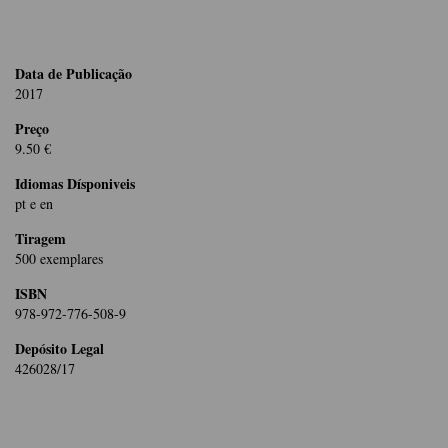
Data de Publicação
2017
Preço
9.50 €
Idiomas Dísponiveis
pt e en
Tiragem
500 exemplares
ISBN
978-972-776-508-9
Depósito Legal
426028/17