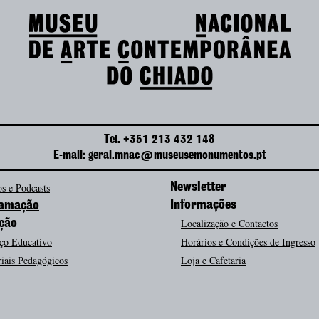
Tel. +351 213 432 148
E-mail: geral.mnac@museusemonumentos.pt
s e Podcasts
Newsletter
Informações
amação
Localização e Contactos
ção
ço Educativo
Horários e Condições de Ingresso
iais Pedagógicos
Loja e Cafetaria