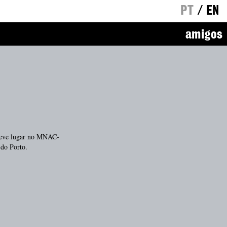
PT
/
EN
amigos
 teve lugar no MNAC-
do Porto.