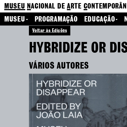
MUSEU
N
ACIONAL
DE
A
RTE
C
ONTEMPORÂN
MUSEU
PROGRAMAÇÃO
EDUCAÇÃO
Voltar às Edições
HYBRIDIZE OR DI
VÁRIOS AUTORES