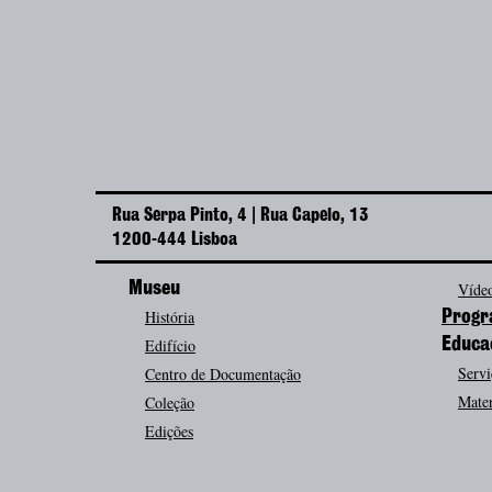
Rua Serpa Pinto, 4 | Rua Capelo, 13
1200-444 Lisboa
Museu
Vídeo
História
Progr
Edifício
Educa
Servi
Centro de Documentação
Mater
Coleção
Edições