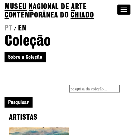
MUSEU
N
ACIONAL
DE
A
RTE
Togg
C
ONTEMPORÂNEA DO
CHIADO
navi
PT
EN
/
Coleção
Sobre a Coleção
ARTISTAS