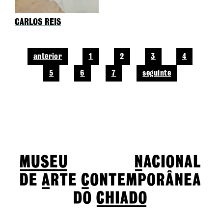
CARLOS REIS
anterior
1
2
3
4
5
6
7
seguinte