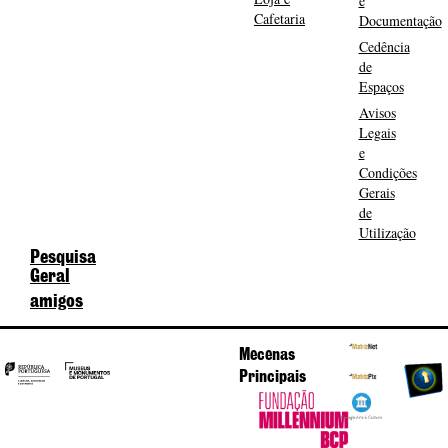
e
Cafetaria
Documentação
Cedência
de
Espaços
Avisos
Legais
e
Condições
Gerais
de
Utilização
Pesquisa
Geral
amigos
Mecenas
Principais