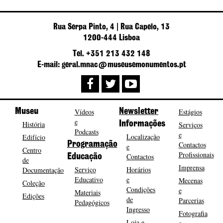
Rua Serpa Pinto, 4 | Rua Capelo, 13
1200-444 Lisboa
Tel. +351 213 432 148
E-mail: geral.mnac@museusemonumentos.pt
Museu
Vídeos
Newsletter
Estágios
e
História
Informações
Serviços
Podcasts
e
Localização
Edifício
Programação
Contactos
e
Centro
Profissionais
Contactos
Educação
de
Imprensa
Serviço
Horários
Documentação
Educativo
e
Mecenas
Coleção
Condições
e
Materiais
Edições
de
Parcerias
Pedagógicos
Ingresso
Fotografia
Loja e