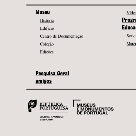
Museu
Vídeo
História
Progr
Edifício
Educa
Servi
Centro de Documentação
Mater
Coleção
Edições
Pesquisa Geral
amigos