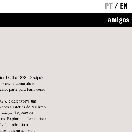
PT
/
EN
amigos
tre 1870 e 1878. Discípulo
sobressaiu como aluno
curso, parte para Paris como
Arts
, e desenvolve um
 com a estética do realismo
o
salonard
e, com os
cos. Explora de forma triste
vel e intimista a
s estadas no seu país,