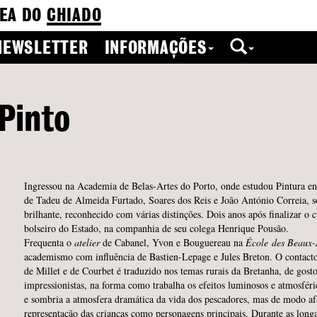
EA DO
CHIADO
NEWSLETTER
INFORMAÇÕES
Pinto
Ingressou na Academia de Belas-Artes do Porto, onde estudou Pintura en
de Tadeu de Almeida Furtado, Soares dos Reis e João António Correia, 
brilhante, reconhecido com várias distinções. Dois anos após finalizar o 
bolseiro do Estado, na companhia de seu colega Henrique Pousão.
Frequenta o
atelier
de Cabanel, Yvon e Bouguereau na
École
des Beaux-
academismo com influência de Bastien-Lepage e Jules Breton. O contacto
de Millet e de Courbet é traduzido nos temas rurais da Bretanha, de gost
impressionistas, na forma como trabalha os efeitos luminosos e atmosféri
e sombria a atmosfera dramática da vida dos pescadores, mas de modo afá
representação das crianças como personagens principais. Durante as longa