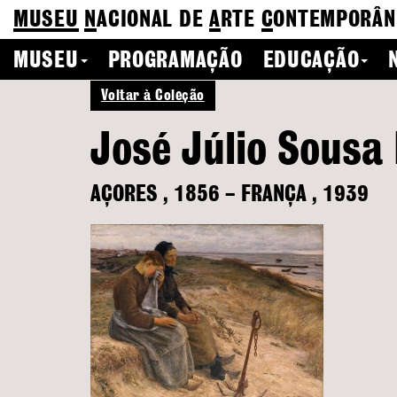
MUSEU
N
ACIONAL
DE
A
RTE
C
ONTEMPORÂN
MUSEU
PROGRAMAÇÃO
EDUCAÇÃO
Voltar à Coleção
José Júlio Sousa 
AÇORES
,
1856
–
FRANÇA
,
1939