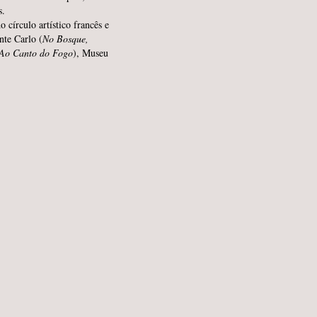
s.
 círculo artístico francês e
te Carlo (
No Bosque,
Ao Canto do Fogo
), Museu