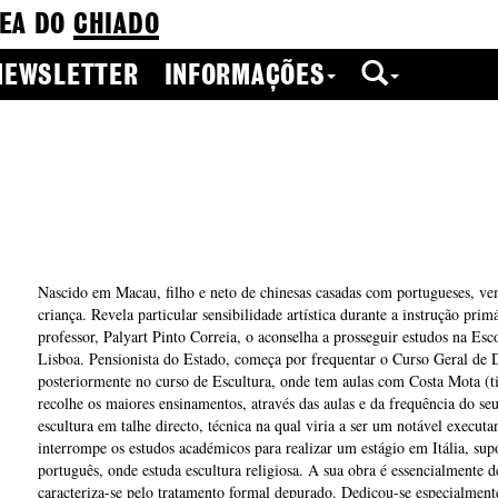
EA DO
CHIADO
NEWSLETTER
INFORMAÇÕES
Nascido em Macau, filho e neto de chinesas casadas com portugueses, v
criança. Revela particular sensibilidade artística durante a instrução prim
professor, Palyart Pinto Correia, o aconselha a prosseguir estudos na Esc
Lisboa. Pensionista do Estado, começa por frequentar o Curso Geral de 
posteriormente no curso de Escultura, onde tem aulas com Costa Mota (ti
recolhe os maiores ensinamentos, através das aulas e da frequência do seu
escultura em talhe directo, técnica na qual viria a ser um notável executa
interrompe os estudos académicos para realizar um estágio em Itália, sup
português, onde estuda escultura religiosa. A sua obra é essencialmente de
caracteriza-se pelo tratamento formal depurado. Dedicou-se especialment