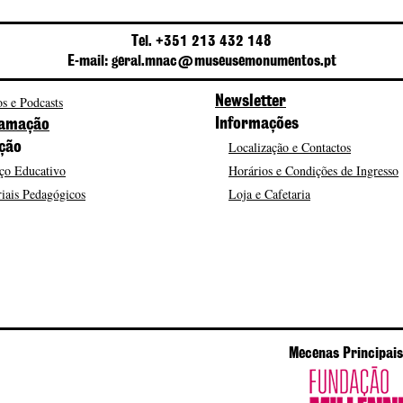
Tel. +351 213 432 148
E-mail: geral.mnac@museusemonumentos.pt
s e Podcasts
Newsletter
Informações
amação
Localização e Contactos
ção
ço Educativo
Horários e Condições de Ingresso
iais Pedagógicos
Loja e Cafetaria
Mecenas Principais