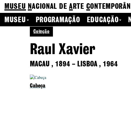
MUSEU
N
ACIONAL
DE
A
RTE
C
ONTEMPORÂN
MUSEU
PROGRAMAÇÃO
EDUCAÇÃO
Coleção
Raul Xavier
MACAU
,
1894
–
LISBOA
,
1964
Cabeça