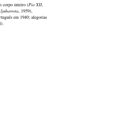
 corpo inteiro (
Pio XII
,
ljubarrota
, 1959),
rtuguês em 1940; alegorias
8).