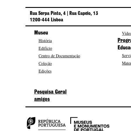
Rua Serpa Pinto, 4 | Rua Capelo, 13
1200-444 Lisboa
Museu
Vídeo
História
Progr
Edifício
Educa
Servi
Centro de Documentação
Mater
Coleção
Edições
Pesquisa Geral
amigos