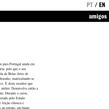
PT
/
EN
amigos
em para Portugal ainda em
ária, pelo que o seu
ola de Belas-Artes de
Desenho, matriculando-se
o). É deste escultor que
 atelier. Desenvolve então a
nte. Durante o curso,
ortado pelo Estado
 feição clássica e
e ao retrato, em busto