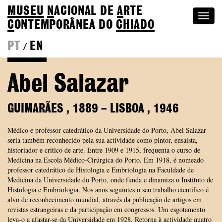
MUSEU
N
ACIONAL
DE
A
RTE
Togg
C
ONTEMPORÂNEA DO
CHIADO
navi
PT
EN
/
Coleção
Abel Salazar
GUIMARÃES
,
1889
–
LISBOA
,
1946
Médico e professor catedrático da Universidade do Porto, Abel Salazar
seria também reconhecido pela sua actividade como pintor, ensaísta,
historiador e crítico de arte. Entre 1909 e 1915, frequenta o curso de
Medicina na Escola Médico-Cirúrgica do Porto. Em 1918, é nomeado
professor catedrático de Histologia e Embriologia na Faculdade de
Medicina da Universidade do Porto, onde funda e dinamiza o Instituto de
Histologia e Embriologia. Nos anos seguintes o seu trabalho científico é
alvo de reconhecimento mundial, através da publicação de artigos em
revistas estrangeiras e da participação em congressos. Um esgotamento
leva-o a afastar-se da Universidade em 1928. Retorna à actividade quatro