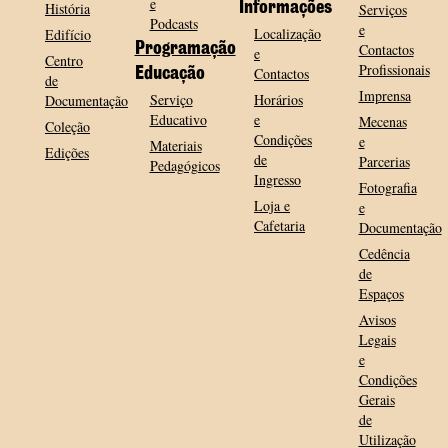
e
História
Informações
Serviços
Podcasts
e
Localização
Edifício
Programação
Contactos
e
Centro
Profissionais
Contactos
Educação
de
Imprensa
Serviço
Horários
Documentação
Educativo
e
Mecenas
Coleção
Condições
e
Materiais
Edições
de
Parcerias
Pedagógicos
Ingresso
Fotografia
Loja e
e
Cafetaria
Documentação
Cedência
de
Espaços
Avisos
Legais
e
Condições
Gerais
de
Utilização