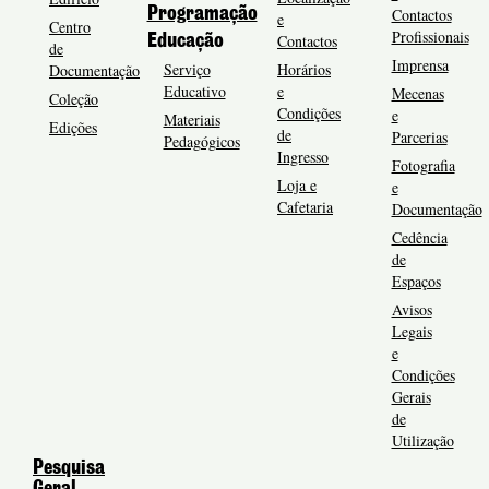
Programação
Contactos
e
Centro
Profissionais
Contactos
Educação
de
Imprensa
Serviço
Horários
Documentação
Educativo
e
Mecenas
Coleção
Condições
e
Materiais
Edições
de
Parcerias
Pedagógicos
Ingresso
Fotografia
Loja e
e
Cafetaria
Documentação
Cedência
de
Espaços
Avisos
Legais
e
Condições
Gerais
de
Utilização
Pesquisa