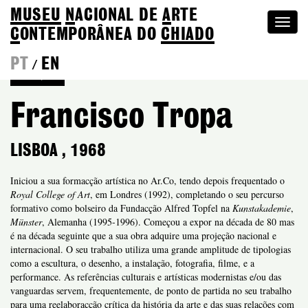
MUSEU
N
ACIONAL
DE
A
RTE
Togg
C
ONTEMPORÂNEA DO
CHIADO
navi
PT
EN
/
Coleção
Francisco Tropa
LISBOA
,
1968
Iniciou a sua formacção artística no Ar.Co, tendo depois frequentado o
Royal College of Art
, em Londres (1992), completando o seu percurso
formativo como bolseiro da Fundacção Alfred Topfel na
Kunstakademie
,
Münster
, Alemanha (1995-1996). Começou a expor na década de 80 mas
é na década seguinte que a sua obra adquire uma projeção nacional e
internacional. O seu trabalho utiliza uma grande amplitude de tipologias
como a escultura, o desenho, a instalação, fotografia, filme, e a
performance. As referências culturais e artísticas modernistas e/ou das
vanguardas servem, frequentemente, de ponto de partida no seu trabalho
para uma reelaboracção crítica da história da arte e das suas relações com