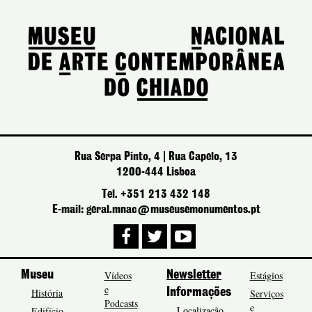
Rua Serpa Pinto, 4 | Rua Capelo, 13
1200-444 Lisboa
Tel. +351 213 432 148
E-mail: geral.mnac@museusemonumentos.pt
Museu
Vídeos
Newsletter
Estágios
e
História
Informações
Serviços
Podcasts
e
Localização
Edifício