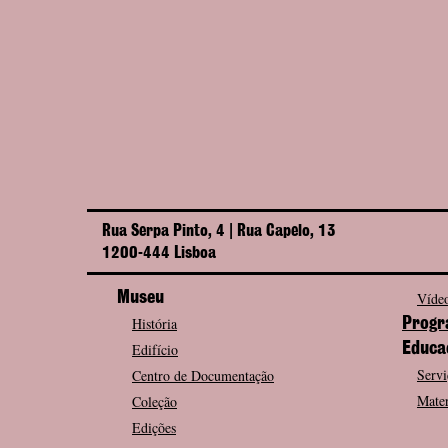
Rua Serpa Pinto, 4 | Rua Capelo, 13
1200-444 Lisboa
Museu
Vídeo
História
Progr
Edifício
Educa
Servi
Centro de Documentação
Mater
Coleção
Edições