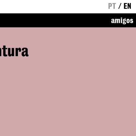
PT
/
EN
amigos
ntura