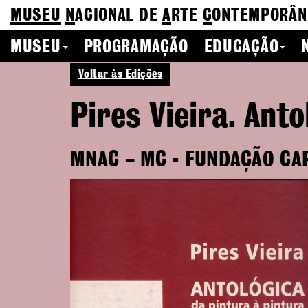
MUSEU
N
ACIONAL
DE
A
RTE
C
ONTEMPORÂN
MUSEU
PROGRAMAÇÃO
EDUCAÇÃO
Voltar às Edições
Pires Vieira. Ant
MNAC – MC - FUNDAÇÃO CA