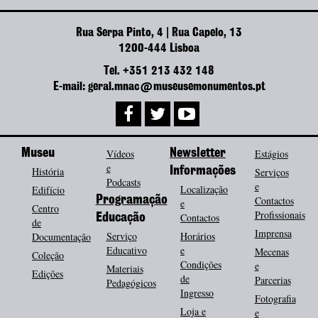
Rua Serpa Pinto, 4 | Rua Capelo, 13
1200-444 Lisboa
Tel. +351 213 432 148
E-mail: geral.mnac@museusemonumentos.pt
Museu
Vídeos
Newsletter
Estágios
e
História
Informações
Serviços
Podcasts
e
Localização
Edifício
Programação
Contactos
e
Centro
Profissionais
Contactos
Educação
de
Imprensa
Serviço
Horários
Documentação
Educativo
e
Mecenas
Coleção
Condições
e
Materiais
Edições
de
Parcerias
Pedagógicos
Ingresso
Fotografia
Loja e
e