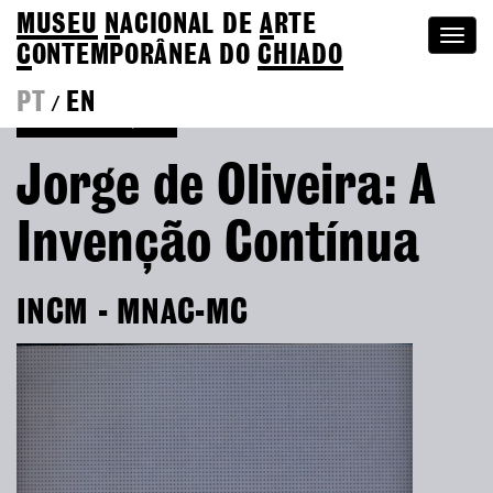
MUSEU
N
ACIONAL
DE
A
RTE
Togg
C
ONTEMPORÂNEA DO
CHIADO
navi
PT
EN
/
Voltar às Edições
Jorge de Oliveira: A
Invenção Contínua
INCM - MNAC-MC