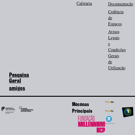
Cafetaria
Documentação
Cedência
de
Espaços
Avisos
Legais
e
Condições
Gerais
de
Utilização
Pesquisa
Geral
amigos
Mecenas
Principais