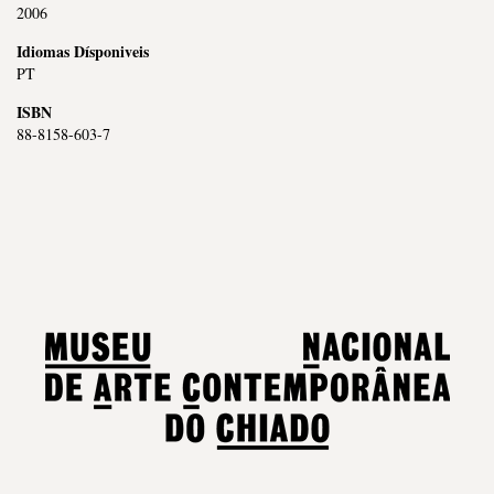
2006
Idiomas Dísponiveis
PT
ISBN
88-8158-603-7