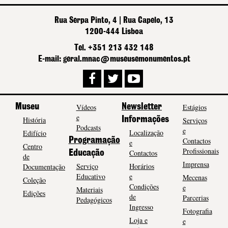
Rua Serpa Pinto, 4 | Rua Capelo, 13
1200-444 Lisboa
Tel. +351 213 432 148
E-mail: geral.mnac@museusemonumentos.pt
Museu
Vídeos
Newsletter
Estágios
e
História
Informações
Serviços
Podcasts
e
Localização
Edifício
Programação
Contactos
e
Centro
Profissionais
Contactos
Educação
de
Imprensa
Serviço
Horários
Documentação
Educativo
e
Mecenas
Coleção
Condições
e
Materiais
Edições
de
Parcerias
Pedagógicos
Ingresso
Fotografia
Loja e
e