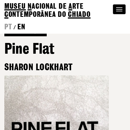
MUSEU
N
ACIONAL
DE
A
RTE
Togg
C
ONTEMPORÂNEA DO
CHIADO
navi
PT
EN
/
Voltar às Edições
Pine Flat
SHARON LOCKHART