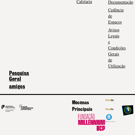
Cafetaria
Documentação
Cedência
de
Espaços
Avisos
Legais
e
Condições
Gerais
de
Utilização
Pesquisa
Geral
amigos
Mecenas
Principais