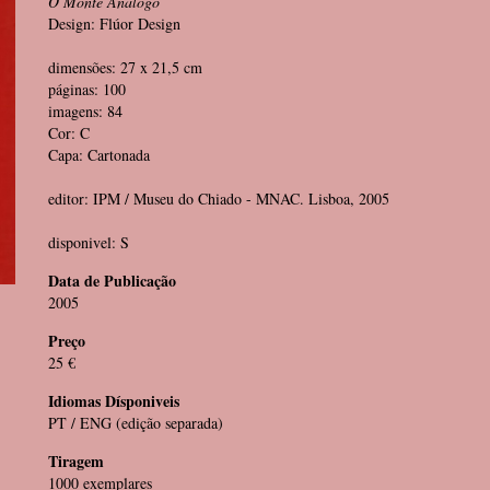
O Monte Análogo
Design: Flúor Design
dimensões: 27 x 21,5 cm
páginas: 100
imagens: 84
Cor: C
Capa: Cartonada
editor: IPM / Museu do Chiado - MNAC. Lisboa, 2005
disponivel: S
Data de Publicação
2005
Preço
25 €
Idiomas Dísponiveis
PT / ENG (edição separada)
Tiragem
1000 exemplares