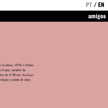
PT
/
EN
amigos
o (Lisboa, 1979) e Pedro
o Lapa, curador da
rtos de
O Monte Análogo
posição e ainda de uma