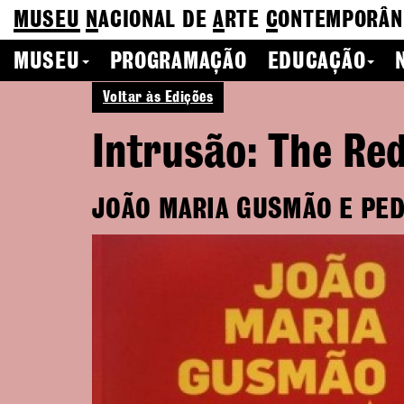
MUSEU
N
ACIONAL
DE
A
RTE
C
ONTEMPORÂN
MUSEU
PROGRAMAÇÃO
EDUCAÇÃO
Voltar às Edições
Intrusão: The Re
JOÃO MARIA GUSMÃO E PED