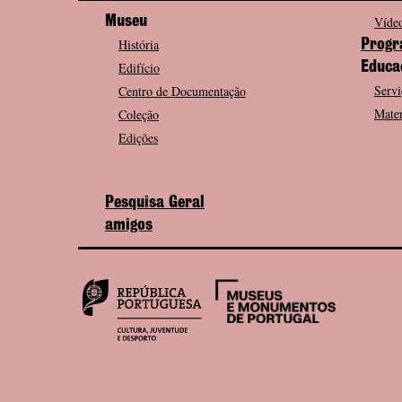
Museu
Vídeo
História
Progr
Edifício
Educa
Servi
Centro de Documentação
Mater
Coleção
Edições
Pesquisa Geral
amigos