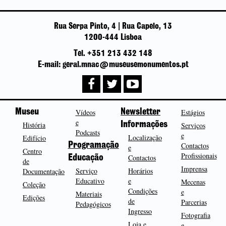
Rua Serpa Pinto, 4 | Rua Capelo, 13
1200-444 Lisboa
Tel. +351 213 432 148
E-mail: geral.mnac@museusemonumentos.pt
Museu
Vídeos
Newsletter
Estágios
e
História
Informações
Serviços
Podcasts
e
Localização
Edifício
Programação
Contactos
e
Centro
Profissionais
Contactos
Educação
de
Imprensa
Serviço
Horários
Documentação
Educativo
e
Mecenas
Coleção
Condições
e
Materiais
Edições
de
Parcerias
Pedagógicos
Ingresso
Fotografia
Loja e
e