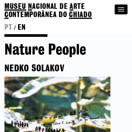
MUSEU
N
ACIONAL
DE
A
RTE
Togg
C
ONTEMPORÂNEA DO
CHIADO
navi
PT
EN
/
Voltar às Edições
Nature People
NEDKO SOLAKOV