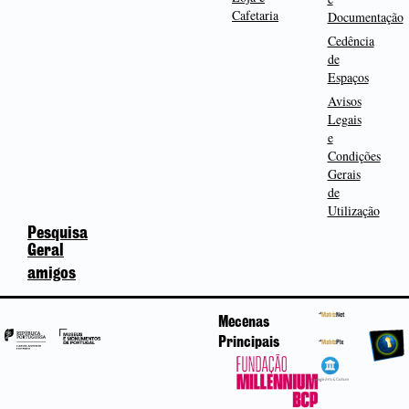
Cafetaria
Documentação
Cedência
de
Espaços
Avisos
Legais
e
Condições
Gerais
de
Utilização
Pesquisa
Geral
amigos
Mecenas
Principais