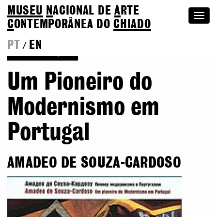
MUSEU
N
ACIONAL
DE
A
RTE
Togg
C
ONTEMPORÂNEA DO
CHIADO
navi
PT
EN
/
Voltar às Edições
Um Pioneiro do
Modernismo em
Portugal
AMADEO DE SOUZA-CARDOSO