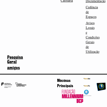
Cafetaria
Documentação
Cedência
de
Espaços
Avisos
Legais
e
Condições
Gerais
de
Utilização
Pesquisa
Geral
amigos
Mecenas
Principais