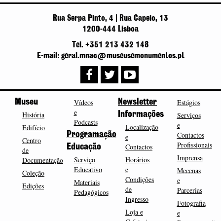
Rua Serpa Pinto, 4 | Rua Capelo, 13
1200-444 Lisboa
Tel. +351 213 432 148
E-mail: geral.mnac@museusemonumentos.pt
Museu
Vídeos
Newsletter
Estágios
e
História
Informações
Serviços
Podcasts
e
Localização
Edifício
Programação
Contactos
e
Centro
Profissionais
Contactos
Educação
de
Imprensa
Serviço
Horários
Documentação
Educativo
e
Mecenas
Coleção
Condições
e
Materiais
Edições
de
Parcerias
Pedagógicos
Ingresso
Fotografia
Loja e
e