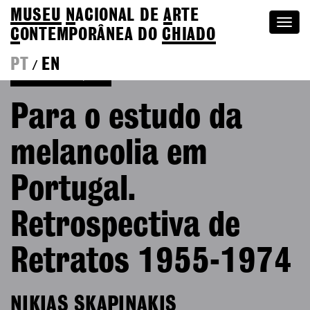
MUSEU
N
ACIONAL
DE
A
RTE
Togg
C
ONTEMPORÂNEA DO
CHIADO
navi
PT
EN
/
Voltar às Edições
Para o estudo da
melancolia em
Portugal.
Retrospectiva de
Retratos 1955-1974
NIKIAS SKAPINAKIS