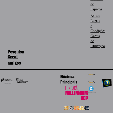
de
Espaços
Avisos
Legais
e
Condições
Gerais
de
Utilização
Pesquisa
Geral
amigos
Mecenas
Principais