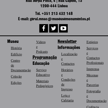
Rua Serpa Pinto, 4 | Rua Capelo, 13
1200-444 Lisboa
Tel. +351 213 432 148
E-mail: geral.mnac@museusemonumentos.pt
Museu
Vídeos
Newsletter
Estágios
e
História
Informações
Serviços
Podcasts
e
Localização
Edifício
Programação
Contactos
e
Centro
Profissionais
Contactos
Educação
de
Imprensa
Serviço
Horários
Documentação
Educativo
e
Mecenas
Coleção
Condições
e
Materiais
Edições
de
Parcerias
Pedagógicos
Ingresso
Fotografia
Loja e
e
Cafetaria
Documentação
Cedência