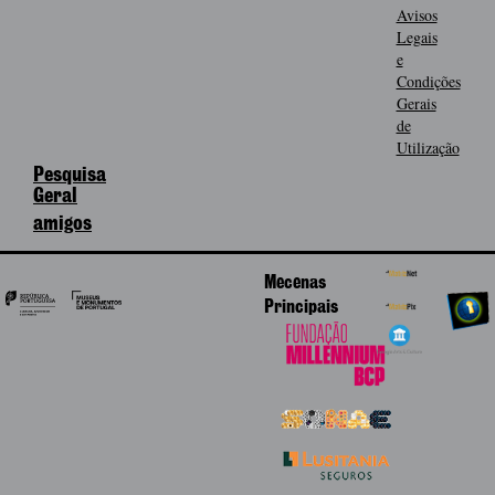
Avisos
Legais
e
Condições
Gerais
de
Utilização
Pesquisa
Geral
amigos
Mecenas
Principais