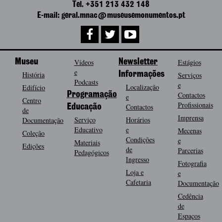
Tel. +351 213 432 148
E-mail: geral.mnac@museusemonumentos.pt
Museu
Vídeos
Newsletter
Estágios
e
História
Informações
Serviços
Podcasts
e
Localização
Edifício
Programação
Contactos
e
Centro
Profissionais
Contactos
Educação
de
Imprensa
Serviço
Horários
Documentação
Educativo
e
Mecenas
Coleção
Condições
e
Materiais
Edições
de
Parcerias
Pedagógicos
Ingresso
Fotografia
Loja e
e
Cafetaria
Documentação
Cedência
de
Espaços