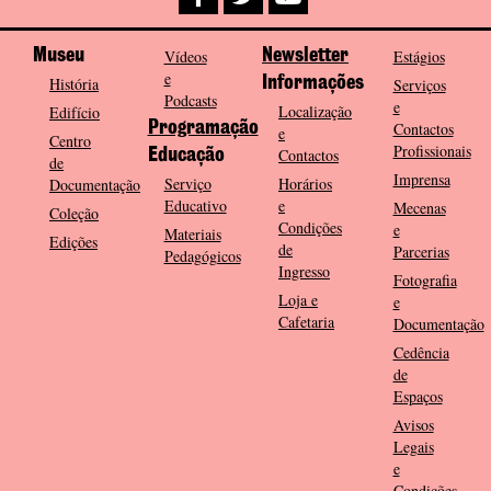
Museu
Vídeos
Newsletter
Estágios
e
História
Informações
Serviços
Podcasts
e
Localização
Edifício
Programação
Contactos
e
Centro
Profissionais
Contactos
Educação
de
Imprensa
Serviço
Horários
Documentação
Educativo
e
Mecenas
Coleção
Condições
e
Materiais
Edições
de
Parcerias
Pedagógicos
Ingresso
Fotografia
Loja e
e
Cafetaria
Documentação
Cedência
de
Espaços
Avisos
Legais
e
Condições