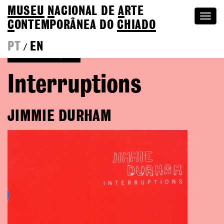
MUSEU
N
ACIONAL
DE
A
RTE
Togg
C
ONTEMPORÂNEA DO
CHIADO
navi
PT
EN
/
Voltar às Edições
Interruptions
JIMMIE DURHAM