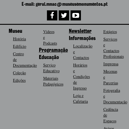
E-mail: geral.mnac@museusemonumentos.pt
Museu
Vídeos
Newsletter
Estágios
e
História
Informações
Serviços
Podcasts
e
Localização
Edifício
Programação
Contactos
e
Centro
Profissionais
Contactos
Educação
de
Imprensa
Serviço
Horários
Documentação
Educativo
e
Mecenas
Coleção
Condições
e
Materiais
Edições
de
Parcerias
Pedagógicos
Ingresso
Fotografia
Loja e
e
Cafetaria
Documentação
Cedência
de
Espaços
Avisos