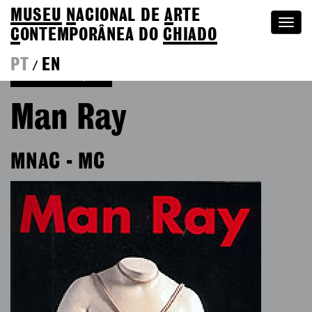
MUSEU
N
ACIONAL
DE
A
RTE
Togg
C
ONTEMPORÂNEA DO
CHIADO
navi
PT
EN
/
Voltar às Edições
Man Ray
MNAC - MC