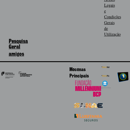
Legais
e
Condições
Gerais
de
Utilização
Pesquisa
Geral
amigos
Mecenas
Principais