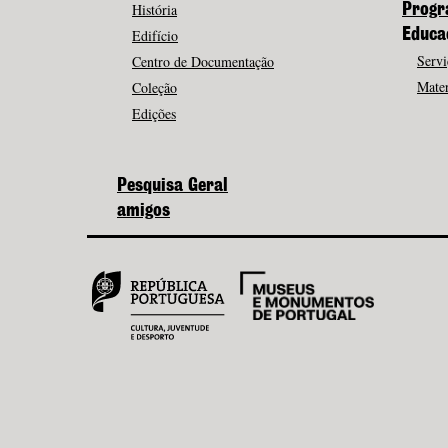
História
Progr
Edifício
Educa
Servi
Centro de Documentação
Mater
Coleção
Edições
Pesquisa Geral
amigos