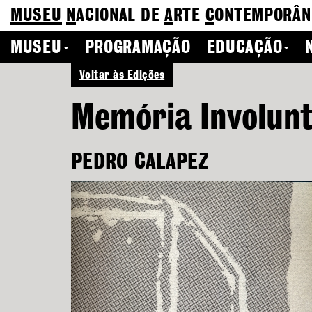
MUSEU
N
ACIONAL
DE
A
RTE
C
ONTEMPORÂN
MUSEU
PROGRAMAÇÃO
EDUCAÇÃO
Voltar às Edições
Memória Involunt
PEDRO CALAPEZ