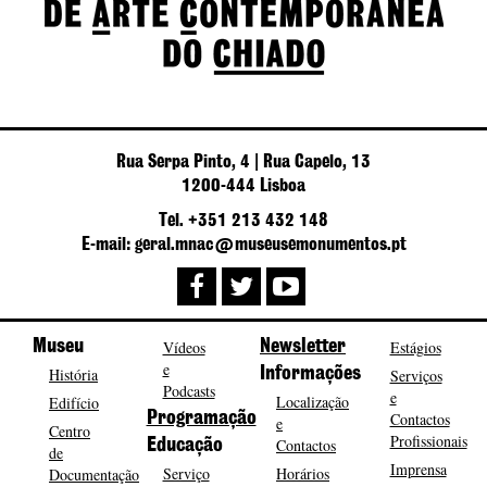
Rua Serpa Pinto, 4 | Rua Capelo, 13
1200-444 Lisboa
Tel. +351 213 432 148
E-mail: geral.mnac@museusemonumentos.pt
Museu
Vídeos
Newsletter
Estágios
e
História
Informações
Serviços
Podcasts
e
Localização
Edifício
Programação
Contactos
e
Centro
Profissionais
Contactos
Educação
de
Imprensa
Serviço
Horários
Documentação