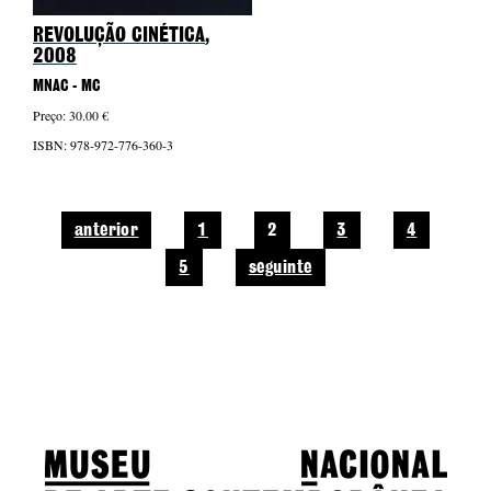
REVOLUÇÃO CINÉTICA
,
2008
MNAC - MC
Preço: 30.00 €
ISBN: 978-972-776-360-3
anterior
1
2
3
4
5
seguinte