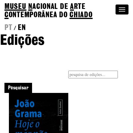
MUSEU
N
ACIONAL
DE
A
RTE
Togg
C
ONTEMPORÂNEA DO
CHIADO
navi
PT
EN
/
Edições