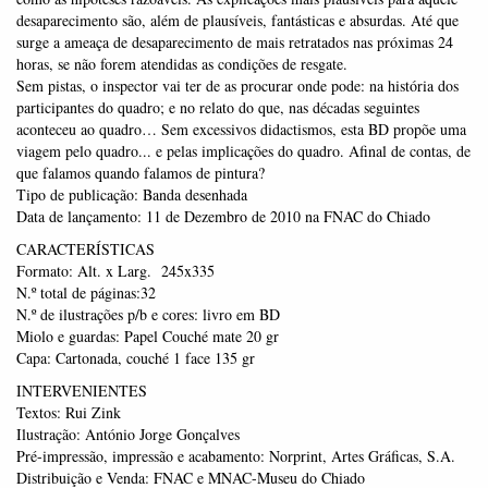
desaparecimento são, além de plausíveis, fantásticas e absurdas. Até que
surge a ameaça de desaparecimento de mais retratados nas próximas 24
horas, se não forem atendidas as condições de resgate.
Sem pistas, o inspector vai ter de as procurar onde pode: na história dos
participantes do quadro; e no relato do que, nas décadas seguintes
aconteceu ao quadro… Sem excessivos didactismos, esta BD propõe uma
viagem pelo quadro... e pelas implicações do quadro. Afinal de contas, de
que falamos quando falamos de pintura?
Tipo de publicação: Banda desenhada
Data de lançamento: 11 de Dezembro de 2010 na FNAC do Chiado
CARACTERÍSTICAS
Formato: Alt. x Larg. 245x335
N.º total de páginas:32
N.º de ilustrações p/b e cores: livro em BD
Miolo e guardas: Papel Couché mate 20 gr
Capa: Cartonada, couché 1 face 135 gr
INTERVENIENTES
Textos: Rui Zink
Ilustração: António Jorge Gonçalves
Pré-impressão, impressão e acabamento: Norprint, Artes Gráficas, S.A.
Distribuição e Venda: FNAC e MNAC-Museu do Chiado