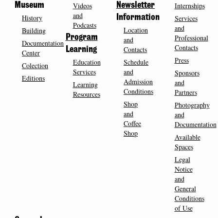
Museum
Videos
Newsletter
Internships
and
History
Information
Services
Podcasts
and
Location
Building
Program
Professional
and
Documentation
Contacts
Contacts
Learning
Center
Press
Education
Schedule
Colection
Services
and
Sponsors
Editions
Admission
and
Learning
Conditions
Partners
Resources
Shop
Photography
and
and
Coffee
Documentation
Shop
Available
Spaces
Legal
Notice
and
General
Conditions
of Use