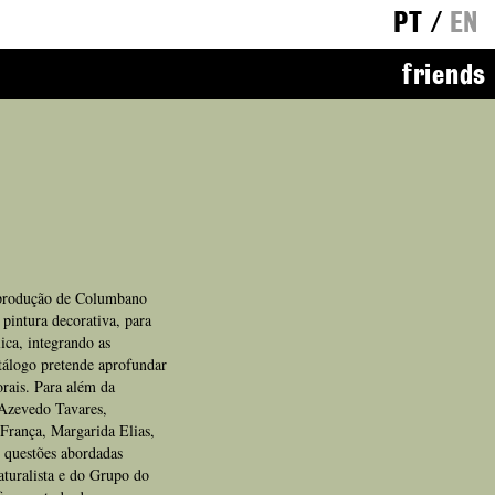
PT
/
EN
friends
a produção de Columbano
, pintura decorativa, para
ica, integrando as
atálogo pretende aprofundar
orais. Para além da
a Azevedo Tavares,
França, Margarida Elias,
 questões abordadas
naturalista e do Grupo do