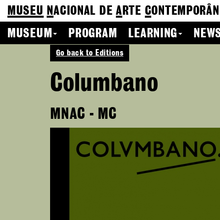
MUSEU
N
ACIONAL
DE
A
RTE
C
ONTEMPORÂN
MUSEUM
PROGRAM
LEARNING
NEWS
Go back to Editions
Columbano
MNAC - MC