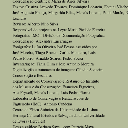
Coordenação científica: Maria de Aires Silveira
Textos: Cristina Azevedo Tavares, Dominique Lobstein, Foteini Vlach
José-Augusto França, Margarida Elias, Mercês Lorena, Paula Morão, R
Leandro
Revisão: Alberto Júlio Silva
Responsável do projecto na Leya: Maria Piedade Ferreira
Fotografia: IMC – Divisão de Documentação Fotográfica
Coordenação: Alexandra Encarnação
Fotógrafos: Luísa Oliveira/José Pessoa assistidos por
José Moreira, Tiago Branco, Carlos Monteiro, Luís
Pedro Piorro, Arnaldo Soares, Pedro Sousa
Inventariação: Tânia Olim e José António Moreira
Digitalização e tratamento de imagem: Cláudia Sequeira
Conservação e Restauro:
Departamento de Conservação e Restauro do Instituto
dos Museus e da Conservação: Francisca Figueiras,
Ana Fryxell, Mercês Lorena, Luís Pedro Piorro
Laboratório de Conservação e Restauro José de
Figueiredo (IMC): António Candeias
Centro de Física Atómica da Universidade de Lisboa
Herança Cultural Estudos e Salvaguarda da Universidade
de Évora (Hércules)
Design gráfico: Barbara Says…com Patrícia Maya