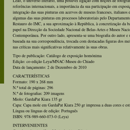
Leão, o universo literário, uma possível ligação com noções de fotograf
referências internacionais, a importância da sua participação em exposi
integração das suas pinturas em acervos de museus franceses, italianos e 
algumas das suas pinturas em processos laboratoriais pelo Departament
Restauro do IMC, a sua aproximação à República, à concretização da ba
papel na Direcção da Sociedade Nacional de Belas-Artes e Museu Naci
Contemporânea. Por outro lado, apresenta-se uma biografia do autor e 
baseada na sua correspondência, trocada com destacadas figuras dos meios
nas críticas mais significativas relativamente às suas obras.
Tipo de publicação: Catálogo de exposição homónima
Edição: co-edição Leya/MNAC-Museu do Chiado
Data de lançamento: 2 de Dezembro de 2010
CARACTERÍSTICAS
Formato: 190 x 268 mm
N.º total de páginas: 296
N.º de fotografias: 209 imagens
Miolo: GardaPat Kiara 135 gr
Capa: Capa mole em GardaPat Kiara 250 gr impressa a duas cores e e
Língua ou línguas de edição: Português
ISBN: 978-989-660-073-0 (Leya)
INTERVENIENTES