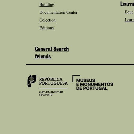
Building
Learn
Educa
Documentation Center
Learn
Colection
Editions
General Search
friends