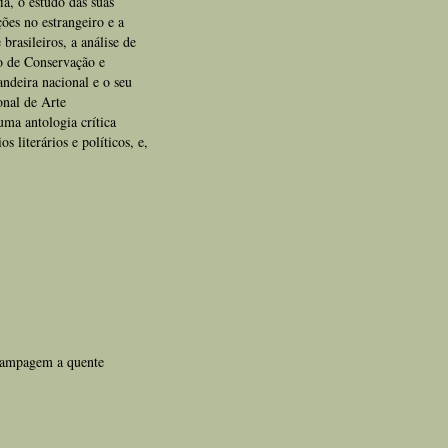
ia, o estudo das suas
ções no estrangeiro e a
brasileiros, a análise de
o de Conservação e
ndeira nacional e o seu
onal de Arte
uma antologia crítica
 literários e políticos, e,
stampagem a quente