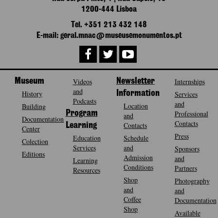
1200-444 Lisboa
Tel. +351 213 432 148
E-mail: geral.mnac@museusemonumentos.pt
Museum
Videos
Newsletter
Internships
and
History
Information
Services
Podcasts
and
Location
Building
Program
Professional
and
Documentation
Contacts
Contacts
Learning
Center
Press
Education
Schedule
Colection
Services
and
Sponsors
Editions
Admission
and
Learning
Conditions
Partners
Resources
Shop
Photography
and
and
Coffee
Documentation
Shop
Available