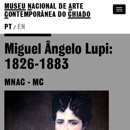
MUSEU
N
ACIONAL
DE
A
RTE
Togg
C
ONTEMPORÂNEA DO
CHIADO
navi
PT
EN
/
Go back to Editions
Miguel Ângelo Lupi:
1826-1883
MNAC - MC